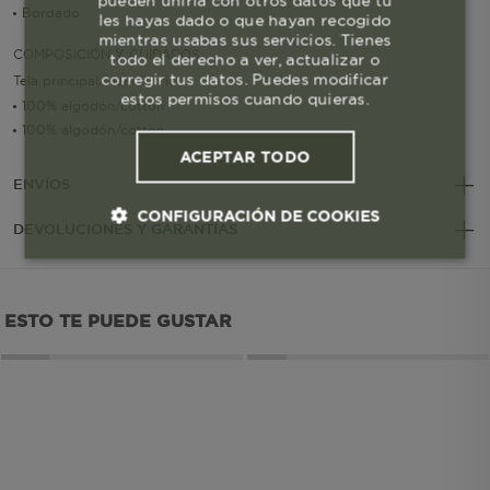
pueden unirla con otros datos que tú
Bordado
les hayas dado o que hayan recogido
mientras usabas sus servicios. Tienes
COMPOSICIÓN Y CUIDADOS
todo el derecho a ver, actualizar o
corregir tus datos. Puedes modificar
Tela principal/Main fabric
estos permisos cuando quieras.
100% algodón/cotton
100% algodón/cotton
ACEPTAR TODO
ENVÍOS
CONFIGURACIÓN DE COOKIES
DEVOLUCIONES Y GARANTÍAS
Cookies esenciales y necesarias
ESTO TE PUEDE GUSTAR
Cookies de rendimiento
Cookies de segmentación (las de
publicidad)
Cookies funcionales