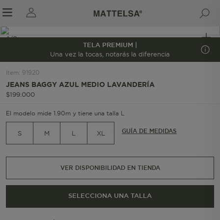
1/8
TELA PREMIUM |
Una vez la tocas, notarás la diferencia
Item
:
91920
r sale submenu
JEANS BAGGY AZUL MEDIO LAVANDERÍA
$
199
.
000
El modelo mide 1.90m y tiene una talla L
GUÍA DE MEDIDAS
S
M
L
XL
VER DISPONIBILIDAD EN TIENDA
SELECCIONA UNA TALLA