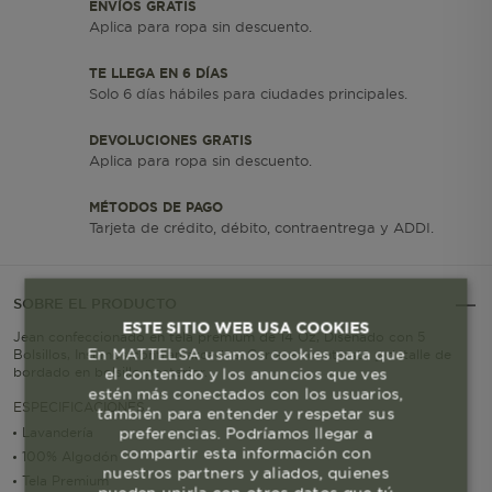
ENVÍOS GRATIS
Aplica para ropa sin descuento.
TE LLEGA EN 6 DÍAS
Solo 6 días hábiles para ciudades principales.
DEVOLUCIONES GRATIS
Aplica para ropa sin descuento.
MÉTODOS DE PAGO
Tarjeta de crédito, débito, contraentrega y ADDI.
SOBRE EL PRODUCTO
ESTE SITIO WEB USA COOKIES
Jean confeccionado en tela premium de 14 Oz, Diseñado con 5
En MATTELSA usamos cookies para que
Bolsillos, Insumos contramarcados, Garra en contraste y detalle de
bordado en bolsillo posterior.
el contenido y los anuncios que ves
estén más conectados con los usuarios,
ESPECIFICACIONES
también para entender y respetar sus
preferencias. Podríamos llegar a
Lavandería
compartir esta información con
100% Algodón
nuestros partners y aliados, quienes
Tela Premium