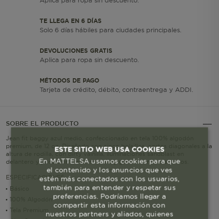
Aplica para ropa sin descuento.
TE LLEGA EN 6 DÍAS
Solo 6 días hábiles para ciudades principales.
DEVOLUCIONES GRATIS
Aplica para ropa sin descuento.
MÉTODOS DE PAGO
Tarjeta de crédito, débito, contraentrega y ADDI.
SOBRE EL PRODUCTO
Jean fit baggy azul medio, confeccionado en tela 100% algodón
premium, de 12 oz. Diseñado con cinco bolsillos, cortes diagonales a la
ESTE SITIO WEB USA COOKIES
altura de rodilla, con dirty vainilla, iluminaciones sandblast en
En MATTELSA usamos cookies para que
delantero y posterior. Lleva insumos y garras contramarcados.
el contenido y los anuncios que ves
ESPECIFICACIONES
estén más conectados con los usuarios,
también para entender y respetar sus
Básico
preferencias. Podríamos llegar a
100% Algodón
compartir esta información con
Tela Premium
nuestros partners y aliados, quienes