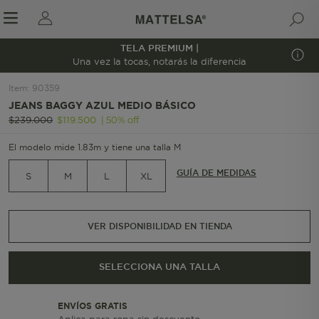
TELA PREMIUM |
1/7
Una vez la tocas, notarás la diferencia
Item
:
90359
JEANS BAGGY AZUL MEDIO BÁSICO
r sale submenu
|
50
%
off
$
239
.
000
$
119
.
500
El modelo mide 1.83m y tiene una talla M
GUÍA DE MEDIDAS
S
M
L
XL
VER DISPONIBILIDAD EN TIENDA
SELECCIONA UNA TALLA
ENVÍOS GRATIS