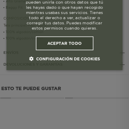
Alto Gramaje
pueden unirla con otros datos que tú
les hayas dado o que hayan recogido
Baggy Fit
mientras usabas sus servicios. Tienes
todo el derecho a ver, actualizar o
COMPOSICIÓN Y CUIDADOS
corregir tus datos. Puedes modificar
Tela principal/Main fabric
estos permisos cuando quieras.
100% algodón/cotton
100% algodón/cotton
ACEPTAR TODO
ENVÍOS
CONFIGURACIÓN DE COOKIES
DEVOLUCIONES Y GARANTÍAS
Cookies esenciales y necesarias
ESTO TE PUEDE GUSTAR
Cookies de rendimiento
Cookies de segmentación (las de
publicidad)
Cookies funcionales