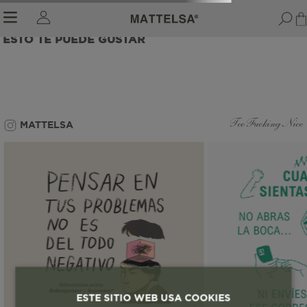
ESTO TE PUEDE GUSTAR
r sale submenu
MATTELSA
Too Fucking Nice
ESTE SITIO WEB USA COOKIES