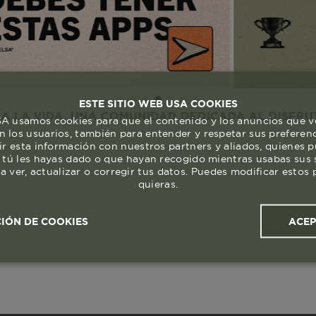
ESTE SITIO WEB USA COOKIES
DA. UNA COMUNIDAD DEDICADA AL DISFRUTE Y RESP
 usamos cookies para que el contenido y los anuncios que v
 los usuarios, también para entender y respetar sus preferen
ir esta información con nuestros partners y aliados, quienes 
 tú les hayas dado o que hayan recogido mientras usabas sus s
a ver, actualizar o corregir tus datos. Puedes modificar esto
quieras.
ACE
IÓN DE COOKIES
ales y
Cookies de
Cookies de
Cook
s
rendimiento
segmentación (las de
publicidad)