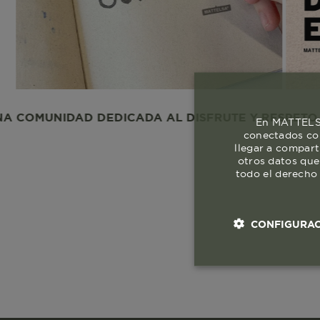
NIDAD DEDICADA AL DISFRUTE Y RESPETO A LA VI
En MATTELSA
conectados con
llegar a compart
otros datos que
todo el derecho 
CONFIGURAC
Cookies esenci
necesaria