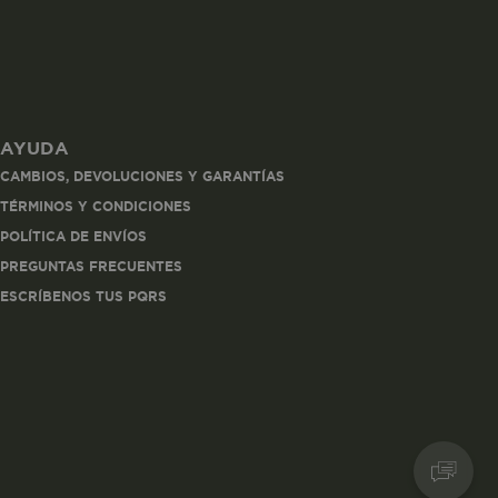
AYUDA
les
CAMBIOS, DEVOLUCIONES Y GARANTÍAS
 navegar, entrar
TÉRMINOS Y CONDICIONES
ndo al
POLÍTICA DE ENVÍOS
esde tu
lx, No guardan
PREGUNTAS FRECUENTES
ESCRÍBENOS TUS PQRS
Descripción
Crea una huella digital
para esa sesión de
usuario en esa cuenta.
Dura 30 minutos. Se
actualiza cada vez que
el código de analítica