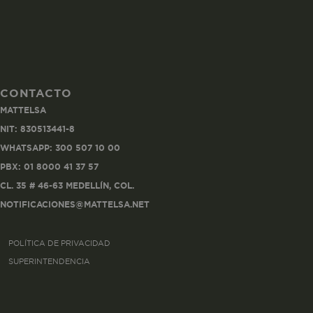
CONTACTO
Co
MATTELSA
Estas son las q
NIT: 830513441-8
a zonas seguras 
WHATSAPP: 300 507 10 00
seleccionar tus 
navegador, pero
PBX: 01 8000 41 37 57
información per
CL. 35 # 46-63 MEDELLÍN, COL.
NOTIFICACIONES@MATTELSA.NET
Nombre
POLÍTICA DE PRIVACIDAD
biggy-session
SUPERINTENDENCIA