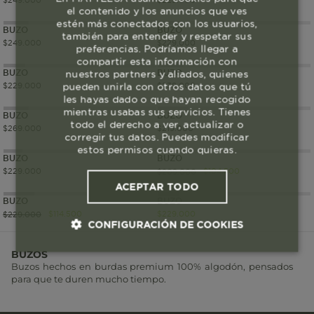
$
249
.
000
$
229
.
000
el contenido y los anuncios que ves
estén más conectados con los usuarios,
BUZO
BUZO
también para entender y respetar sus
$
249
.
000
$
229
.
000
preferencias. Podríamos llegar a
compartir esta información con
BUZO
BUZO
nuestros partners y aliados, quienes
pueden unirla con otros datos que tú
$
229
.
000
$
239
.
000
les hayas dado o que hayan recogido
mientras usabas sus servicios. Tienes
BUZO
BUZO
todo el derecho a ver, actualizar o
$
269
.
000
$
219
.
000
corregir tus datos. Puedes modificar
estos permisos cuando quieras.
BUZO
BUZO
$
229
.
000
$
104
.
500
$
209
.
000
ACEPTAR TODO
BUZO
BUZO
$
114
.
500
$
229
.
000
$
229
.
000
CONFIGURACIÓN DE COOKIES
BUZOS
Cookies esenciales y necesarias
Buzos hechos en burdas premium 100% algodón, pensados
para que te duren mucho tiempo.
Cookies de rendimiento