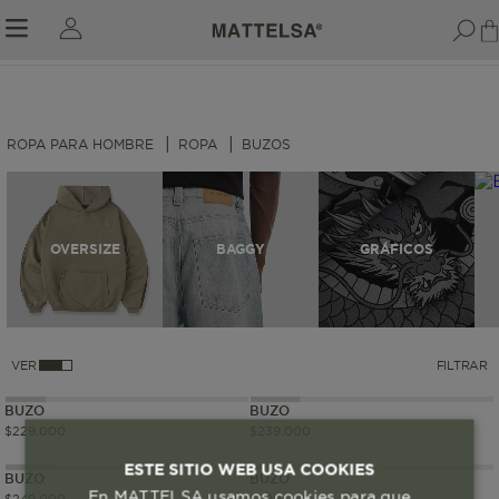
ROPA PARA HOMBRE
ROPA
BUZOS
r sale submenu
OVERSIZE
BAGGY
GRÁFICOS
VER
FILTRAR
NEW IN
NEW IN
BUZO
BUZO
$
229
.
000
$
239
.
000
ESTE SITIO WEB USA COOKIES
BUZO
BUZO
En MATTELSA usamos cookies para que