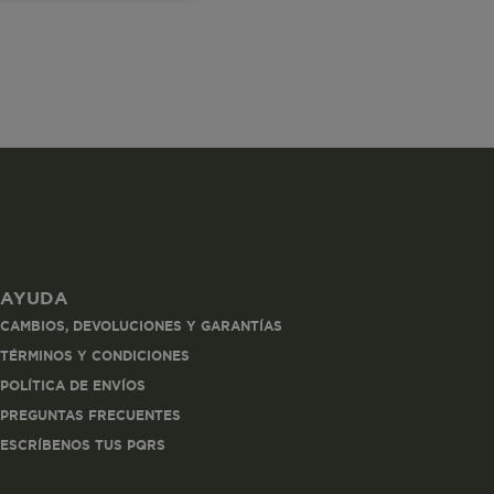
les
 navegar, entrar
ndo al
AYUDA
esde tu
CAMBIOS, DEVOLUCIONES Y GARANTÍAS
lx, No guardan
TÉRMINOS Y CONDICIONES
POLÍTICA DE ENVÍOS
Descripción
PREGUNTAS FRECUENTES
ESCRÍBENOS TUS PQRS
Crea una huella digital
para esa sesión de