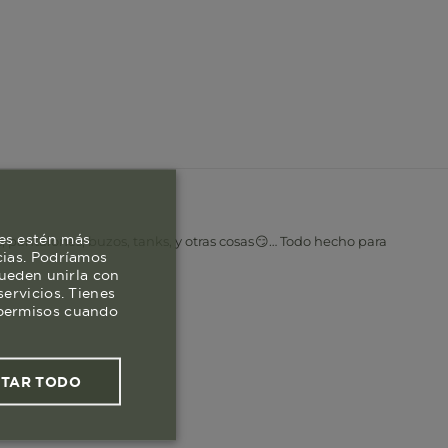
es estén más
, pantalones, buzos, tanks, y otras cosas😏… Todo hecho para
cias. Podríamos
pueden unirla con
ervicios. Tienes
s permisos cuando
PTAR TODO
ies funcionales