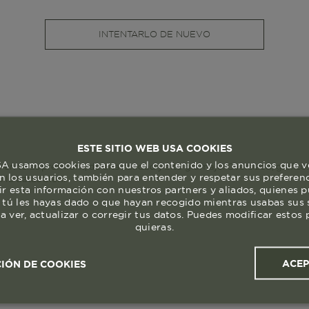
INTENTARLO DE NUEVO
ESTE SITIO WEB USA COOKIES
 usamos cookies para que el contenido y los anuncios que v
n telas premium, de alta calidad y alto gramaje. Oversized, gráficos
 los usuarios, también para entender y respetar sus preferen
lo tratas bien.
ir esta información con nuestros partners y aliados, quienes 
 tú les hayas dado o que hayan recogido mientras usabas sus s
a ver, actualizar o corregir tus datos. Puedes modificar esto
quieras.
ACE
IÓN DE COOKIES
ales y
Cookies de
Cookies de
Cook