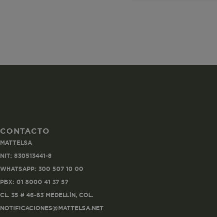
necesaria
Co
Estas son las q
a zonas seguras 
CONTACTO
seleccionar tus 
MATTELSA
navegador, pero
NIT: 830513441-8
información per
WHATSAPP: 300 507 10 00
Nombre
PBX: 01 8000 41 37 57
CL. 35 # 46-63 MEDELLÍN, COL.
biggy-session
NOTIFICACIONES@MATTELSA.NET