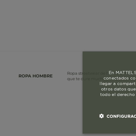
En MATTELSA
Ropa streetwear de hombre, hecha e
ROPA HOMBRE
conectados con
que te dure mucho tiempo, obvio si 
llegar a compart
otros datos que
todo el derecho 
CONFIGURAC
Cookies esenci