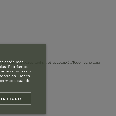
es estén más
, pantalones, buzos, tanks, y otras cosas😏… Todo hecho para
cias. Podríamos
pueden unirla con
ervicios. Tienes
s permisos cuando
PTAR TODO
ies funcionales