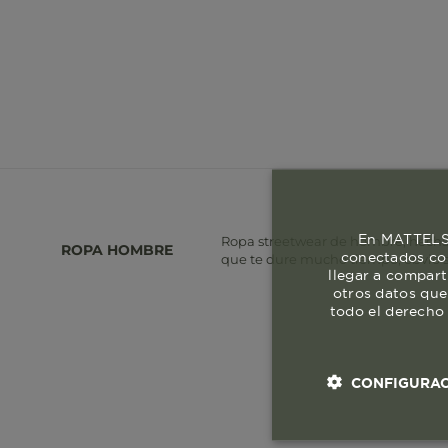
En MATTELSA
Ropa streetwear de hombre, hecha e
ROPA HOMBRE
conectados con
que te dure mucho tiempo, obvio si 
llegar a compart
otros datos que
todo el derecho 
CONFIGURAC
Cookies esenci