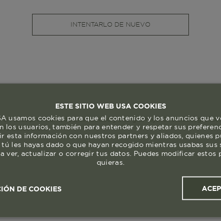
INTENTARLO DE NUEVO
ESTE SITIO WEB USA COOKIES
 usamos cookies para que el contenido y los anuncios que v
n telas premium, de alta calidad y alto gramaje. Oversized, gráficos
 los usuarios, también para entender y respetar sus preferen
lo tratas bien.
ir esta información con nuestros partners y aliados, quienes 
 tú les hayas dado o que hayan recogido mientras usabas sus s
a ver, actualizar o corregir tus datos. Puedes modificar esto
quieras.
ACE
IÓN DE COOKIES
ales y
Cookies de
Cookies de
Cook