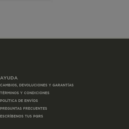
les
 navegar, entrar
ndo al
AYUDA
esde tu
CAMBIOS, DEVOLUCIONES Y GARANTÍAS
lx, No guardan
TÉRMINOS Y CONDICIONES
POLÍTICA DE ENVÍOS
Descripción
PREGUNTAS FRECUENTES
ESCRÍBENOS TUS PQRS
Crea una huella digital
para esa sesión de