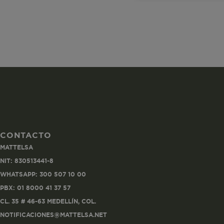
necesaria
Co
Estas son las q
a zonas seguras 
CONTACTO
seleccionar tus 
MATTELSA
navegador, pero
NIT: 830513441-8
información per
WHATSAPP: 300 507 10 00
Nombre
PBX: 01 8000 41 37 57
CL. 35 # 46-63 MEDELLÍN, COL.
biggy-session
NOTIFICACIONES@MATTELSA.NET