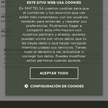
MEDIAS
ESTE SITIO WEB USA COOKIES
MEDIAS
$
39
.
000
$
39
.
000
En MATTELSA usamos cookies para que
el contenido y los anuncios que ves
estén más conectados con los usuarios,
MEDIAS
MEDIAS
también para entender y respetar sus
$
39
.
000
$
39
.
000
preferencias. Podríamos llegar a
compartir esta información con
MEDIAS
MEDIAS
nuestros partners y aliados, quienes
$
39
.
000
$
19
.
500
$
39
.
000
pueden unirla con otros datos que tú
les hayas dado o que hayan recogido
mientras usabas sus servicios. Tienes
ROPA HOMBRE
todo el derecho a ver, actualizar o
Ropa streetwear de hombre, hecha en telas premium, de alta
corregir tus datos. Puedes modificar
calidad y alto gramaje. Oversized, gráficos, pantalones, buzos,
estos permisos cuando quieras.
tanks, y otras cosas😏… Todo hecho para que te dure mucho
tiempo, obvio si lo tratas bien.
ACEPTAR TODO
CONFIGURACIÓN DE COOKIES
Cookies esenciales y necesarias