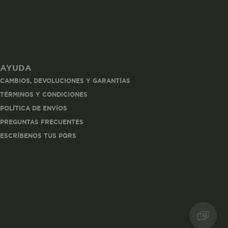
AYUDA
les
CAMBIOS, DEVOLUCIONES Y GARANTÍAS
 navegar, entrar
TÉRMINOS Y CONDICIONES
ndo al
POLÍTICA DE ENVÍOS
esde tu
lx, No guardan
PREGUNTAS FRECUENTES
ESCRÍBENOS TUS PQRS
Descripción
Crea una huella digital
para esa sesión de
usuario en esa cuenta.
Dura 30 minutos. Se
actualiza cada vez que
el código de analítica