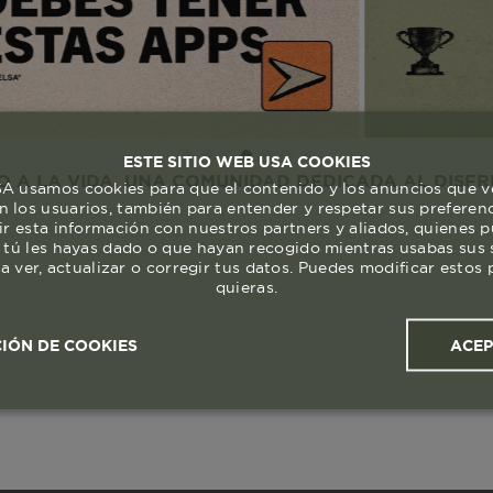
ESTE SITIO WEB USA COOKIES
IDA. UNA COMUNIDAD DEDICADA AL DISFRUTE Y RE
 usamos cookies para que el contenido y los anuncios que v
 los usuarios, también para entender y respetar sus preferen
ir esta información con nuestros partners y aliados, quienes 
 tú les hayas dado o que hayan recogido mientras usabas sus s
a ver, actualizar o corregir tus datos. Puedes modificar esto
quieras.
ACE
IÓN DE COOKIES
ales y
Cookies de
Cookies de
Cook
s
rendimiento
segmentación (las de
publicidad)