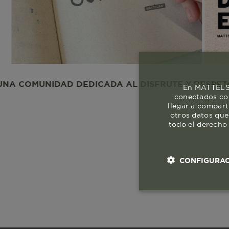
UNIDAD DEDICADA AL DISFRUTE Y RESPETO A LA V
En MATTELSA
conectados con
llegar a compart
otros datos que
todo el derecho 
CONFIGURAC
Cookies esenci
necesaria