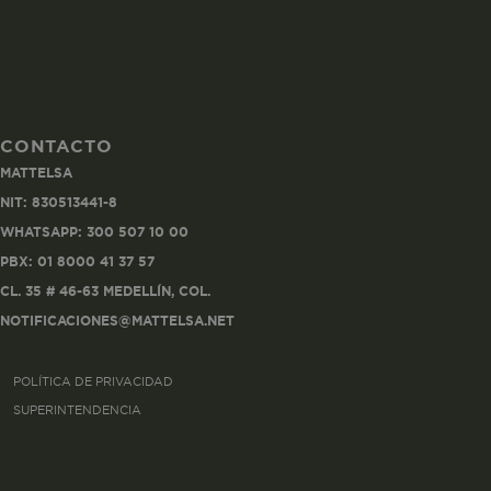
CONTACTO
Co
MATTELSA
Estas son las q
NIT: 830513441-8
a zonas seguras 
WHATSAPP: 300 507 10 00
seleccionar tus 
navegador, pero
PBX: 01 8000 41 37 57
información per
CL. 35 # 46-63 MEDELLÍN, COL.
NOTIFICACIONES@MATTELSA.NET
Nombre
POLÍTICA DE PRIVACIDAD
biggy-session
SUPERINTENDENCIA