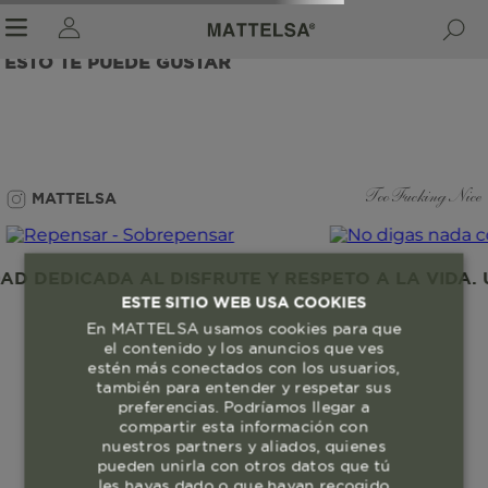
ESTO TE PUEDE GUSTAR
r sale submenu
MATTELSA
Too Fucking Nice
 DEDICADA AL DISFRUTE Y RESPETO A LA VIDA. U
ESTE SITIO WEB USA COOKIES
En MATTELSA usamos cookies para que
el contenido y los anuncios que ves
estén más conectados con los usuarios,
también para entender y respetar sus
preferencias. Podríamos llegar a
compartir esta información con
nuestros partners y aliados, quienes
pueden unirla con otros datos que tú
les hayas dado o que hayan recogido