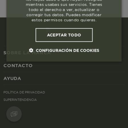
mientras usabas sus servicios. Tienes
todo el derecho a ver, actualizar o
corregir tus datos. Puedes modificar
estos permisos cuando quieras.
ACEPTAR TODO
CONFIGURACIÓN DE COOKIES
SOBRE LA MARCA
CONTACTO
Cookies esenciales y necesarias
AYUDA
Cookies de rendimiento
POLÍTICA DE PRIVACIDAD
Cookies de segmentación (las de
SUPERINTENDENCIA
publicidad)
Cookies funcionales