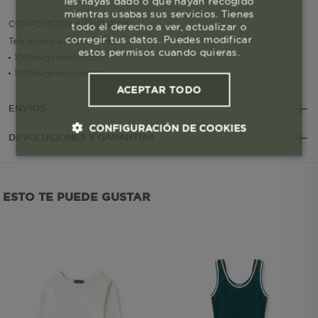
les hayas dado o que hayan recogido
mientras usabas sus servicios. Tienes
COMPOSICIÓN Y CUIDADOS
todo el derecho a ver, actualizar o
corregir tus datos. Puedes modificar
Tela principal/Main fabric
estos permisos cuando quieras.
100%algodon/cotton
100%algodon/cotton
ACEPTAR TODO
ENVÍOS
CONFIGURACIÓN DE COOKIES
DEVOLUCIONES Y GARANTÍAS
Cookies esenciales y necesarias
ESTO TE PUEDE GUSTAR
Cookies de rendimiento
Cookies de segmentación (las de
publicidad)
Cookies funcionales