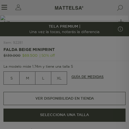
1/6
TELA PREMIUM |
Una vez la tocas, notarás la diferencia
Item
:
92281
r sale submenu
FALDA BEIGE MINIPRINT
|
50
%
off
$
139
.
000
$
69
.
500
La modelo mide 1.74m y tiene una talla S
GUÍA DE MEDIDAS
S
M
L
XL
VER DISPONIBILIDAD EN TIENDA
SELECCIONA UNA TALLA