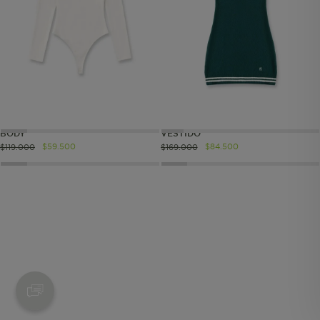
Cookies esenciales y necesarias
Cookies de rendimiento
Cookies de segmentación (las de
BODY
VESTIDO
publicidad)
$
59
.
500
$
84
.
500
$
119
.
000
$
169
.
000
Cookies funcionales
Estas son las que hacen que el sitio
funcione bien. Permiten cosas básicas
como navegar, entrar a zonas seguras
o recordar lo que elegiste durante la
sesión. Solo se activan cuando al
seleccionar tus preferencias de
privacidad o iniciar sesión. Puedes
bloquearlas desde tu navegador, pero
algunas partes del sitio web pueden