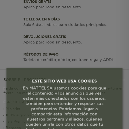
ENVÍOS GRATIS
Aplica para ropa sin descuento.
TE LLEGA EN 6 DÍAS
Solo 6 días hábiles para ciudades principales.
DEVOLUCIONES GRATIS
Aplica para ropa sin descuento.
MÉTODOS DE PAGO
Tarjeta de crédito, débito, contraentrega y ADDI.
SOBRE EL PRODUCTO
ESTE SITIO WEB USA COOKIES
En MATTELSA usamos cookies para que
Falda confeccionada en tela premium de 10 Oz, Diseñado abertura en
el contenido y los anuncios que ves
frente, Insumos contramarcados, detalle de soles bordados.
estén más conectados con los usuarios,
ESPECIFICACIONES
también para entender y respetar sus
preferencias. Podríamos llegar a
Miniprint
compartir esta información con
100% Algodón
nuestros partners y aliados, quienes
Tela Premium
pueden unirla con otros datos que tú
Bordado