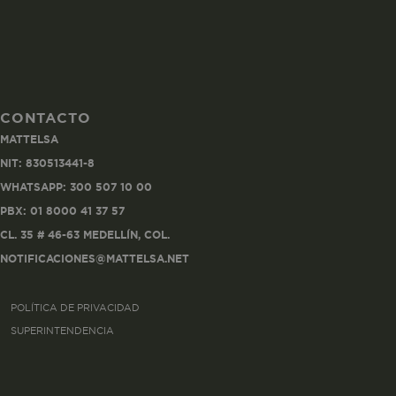
CONTACTO
Co
MATTELSA
Estas son las q
NIT: 830513441-8
a zonas seguras 
WHATSAPP: 300 507 10 00
seleccionar tus 
navegador, pero
PBX: 01 8000 41 37 57
información per
CL. 35 # 46-63 MEDELLÍN, COL.
NOTIFICACIONES@MATTELSA.NET
Nombre
POLÍTICA DE PRIVACIDAD
biggy-session
SUPERINTENDENCIA