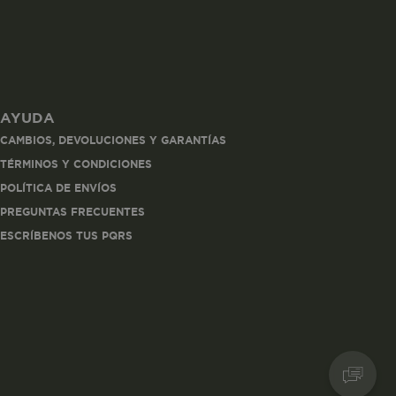
AYUDA
les
CAMBIOS, DEVOLUCIONES Y GARANTÍAS
 navegar, entrar
TÉRMINOS Y CONDICIONES
ndo al
POLÍTICA DE ENVÍOS
esde tu
lx, No guardan
PREGUNTAS FRECUENTES
ESCRÍBENOS TUS PQRS
Descripción
Crea una huella digital
para esa sesión de
usuario en esa cuenta.
Dura 30 minutos. Se
actualiza cada vez que
el código de analítica