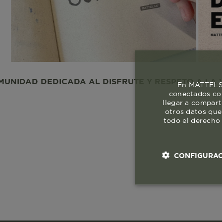
DEDICADA AL DISFRUTE Y RESPETO A LA VIDA. UN
En MATTELSA
conectados con
llegar a compart
otros datos que
todo el derecho 
CONFIGURAC
Cookies esenci
necesaria