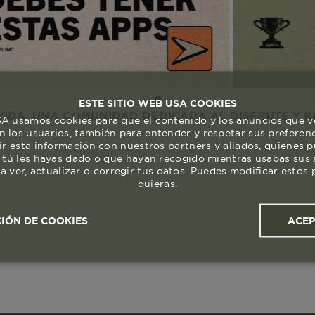
ESTE SITIO WEB USA COOKIES
A COMUNIDAD DEDICADA AL DISFRUTE Y RESPETO A
 usamos cookies para que el contenido y los anuncios que v
 los usuarios, también para entender y respetar sus preferen
ir esta información con nuestros partners y aliados, quienes 
 tú les hayas dado o que hayan recogido mientras usabas sus s
a ver, actualizar o corregir tus datos. Puedes modificar esto
quieras.
ACE
IÓN DE COOKIES
ales y
Cookies de
Cookies de
Cook
s
rendimiento
segmentación (las de
publicidad)