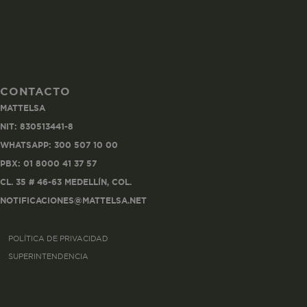
CONTACTO
Co
MATTELSA
Estas son las q
NIT: 830513441-8
a zonas seguras 
WHATSAPP: 300 507 10 00
seleccionar tus 
navegador, pero
PBX: 01 8000 41 37 57
información per
CL. 35 # 46-63 MEDELLÍN, COL.
NOTIFICACIONES@MATTELSA.NET
Nombre
POLÍTICA DE PRIVACIDAD
biggy-session
SUPERINTENDENCIA