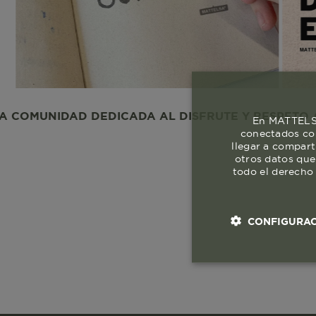
IDAD DEDICADA AL DISFRUTE Y RESPETO A LA VID
En MATTELSA
conectados con
llegar a compart
otros datos que
todo el derecho 
CONFIGURAC
Cookies esenci
necesaria