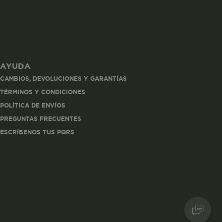
AYUDA
les
CAMBIOS, DEVOLUCIONES Y GARANTÍAS
 navegar, entrar
TÉRMINOS Y CONDICIONES
ndo al
POLÍTICA DE ENVÍOS
esde tu
lx, No guardan
PREGUNTAS FRECUENTES
ESCRÍBENOS TUS PQRS
Descripción
Crea una huella digital
para esa sesión de
usuario en esa cuenta.
Dura 30 minutos. Se
actualiza cada vez que
el código de analítica