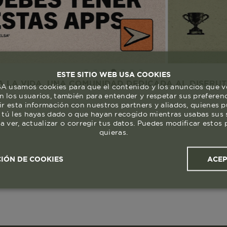
ESTE SITIO WEB USA COOKIES
A. UNA COMUNIDAD DEDICADA AL DISFRUTE Y RESP
 usamos cookies para que el contenido y los anuncios que v
 los usuarios, también para entender y respetar sus preferen
ir esta información con nuestros partners y aliados, quienes 
 tú les hayas dado o que hayan recogido mientras usabas sus s
a ver, actualizar o corregir tus datos. Puedes modificar esto
quieras.
ACE
IÓN DE COOKIES
ales y
Cookies de
Cookies de
Cook
s
rendimiento
segmentación (las de
publicidad)