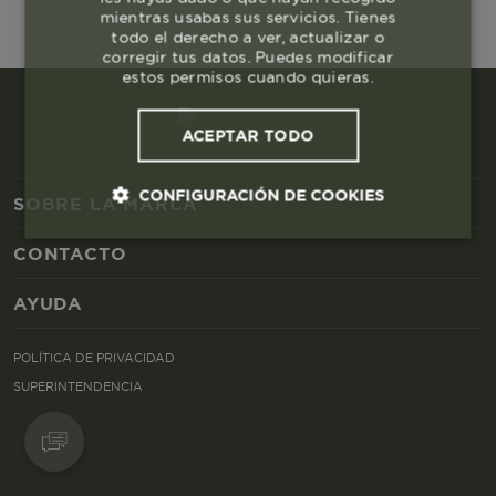
mientras usabas sus servicios. Tienes
todo el derecho a ver, actualizar o
corregir tus datos. Puedes modificar
estos permisos cuando quieras.
ACEPTAR TODO
CONFIGURACIÓN DE COOKIES
SOBRE LA MARCA
CONTACTO
Cookies esenciales y necesarias
AYUDA
Cookies de rendimiento
POLÍTICA DE PRIVACIDAD
Cookies de segmentación (las de
SUPERINTENDENCIA
publicidad)
Cookies funcionales