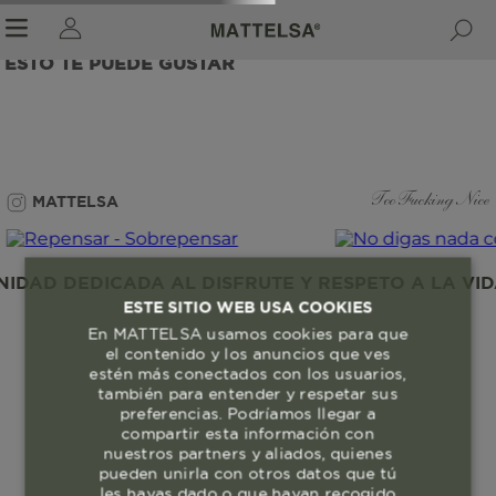
ESTO TE PUEDE GUSTAR
r sale submenu
MATTELSA
Too Fucking Nice
DAD DEDICADA AL DISFRUTE Y RESPETO A LA VIDA
ESTE SITIO WEB USA COOKIES
En MATTELSA usamos cookies para que
el contenido y los anuncios que ves
estén más conectados con los usuarios,
también para entender y respetar sus
preferencias. Podríamos llegar a
compartir esta información con
nuestros partners y aliados, quienes
pueden unirla con otros datos que tú
les hayas dado o que hayan recogido