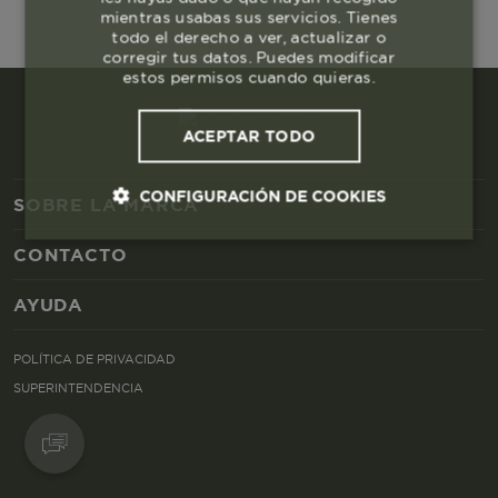
mientras usabas sus servicios. Tienes
todo el derecho a ver, actualizar o
corregir tus datos. Puedes modificar
estos permisos cuando quieras.
ACEPTAR TODO
CONFIGURACIÓN DE COOKIES
SOBRE LA MARCA
CONTACTO
Cookies esenciales y necesarias
AYUDA
Cookies de rendimiento
POLÍTICA DE PRIVACIDAD
Cookies de segmentación (las de
SUPERINTENDENCIA
publicidad)
Cookies funcionales