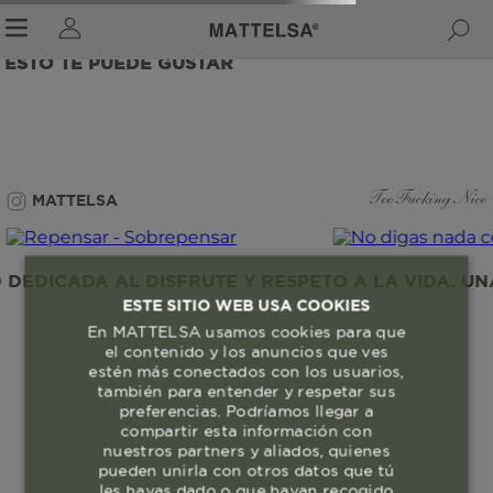
ESTO TE PUEDE GUSTAR
r sale submenu
MATTELSA
Too Fucking Nice
EDICADA AL DISFRUTE Y RESPETO A LA VIDA. UNA
ESTE SITIO WEB USA COOKIES
En MATTELSA usamos cookies para que
el contenido y los anuncios que ves
estén más conectados con los usuarios,
también para entender y respetar sus
preferencias. Podríamos llegar a
compartir esta información con
nuestros partners y aliados, quienes
pueden unirla con otros datos que tú
les hayas dado o que hayan recogido