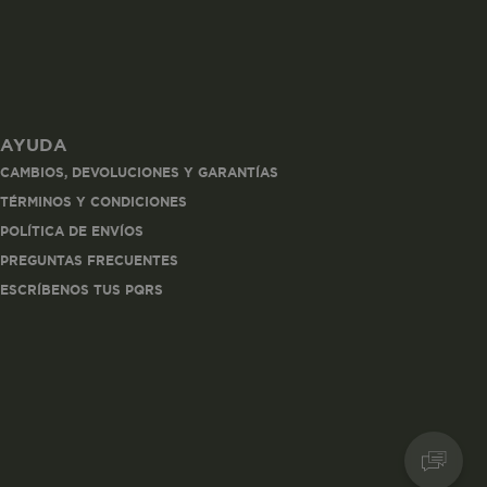
AYUDA
les
CAMBIOS, DEVOLUCIONES Y GARANTÍAS
 navegar, entrar
TÉRMINOS Y CONDICIONES
ndo al
POLÍTICA DE ENVÍOS
esde tu
lx, No guardan
PREGUNTAS FRECUENTES
ESCRÍBENOS TUS PQRS
Descripción
Crea una huella digital
para esa sesión de
usuario en esa cuenta.
Dura 30 minutos. Se
actualiza cada vez que
el código de analítica