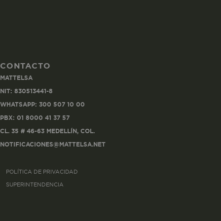
CONTACTO
Co
MATTELSA
Estas son las q
NIT: 830513441-8
a zonas seguras 
WHATSAPP: 300 507 10 00
seleccionar tus 
navegador, pero
PBX: 01 8000 41 37 57
información per
CL. 35 # 46-63 MEDELLÍN, COL.
NOTIFICACIONES@MATTELSA.NET
Nombre
POLÍTICA DE PRIVACIDAD
biggy-session
SUPERINTENDENCIA