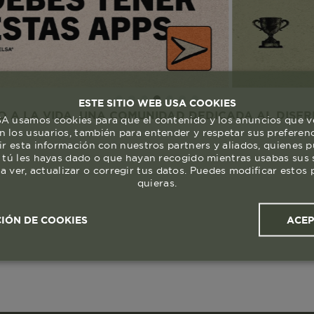
ESTE SITIO WEB USA COOKIES
IDA. UNA COMUNIDAD DEDICADA AL DISFRUTE Y RE
 usamos cookies para que el contenido y los anuncios que v
 los usuarios, también para entender y respetar sus preferen
ir esta información con nuestros partners y aliados, quienes 
 tú les hayas dado o que hayan recogido mientras usabas sus s
a ver, actualizar o corregir tus datos. Puedes modificar esto
quieras.
ACE
IÓN DE COOKIES
ales y
Cookies de
Cookies de
Cook
s
rendimiento
segmentación (las de
publicidad)