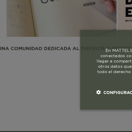
UNIDAD DEDICADA AL DISFRUTE Y RESPETO A LA V
En MATTELSA
conectados con
llegar a compart
otros datos que
todo el derecho 
CONFIGURAC
Cookies esenci
necesaria