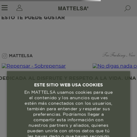
ESTO TE PUEDE GUSTAR
r sale submenu
MATTELSA
Too Fucking Nice
DICADA AL DISFRUTE Y RESPETO A LA VIDA. UNA 
ESTE SITIO WEB USA COOKIES
En MATTELSA usamos cookies para que
el contenido y los anuncios que ves
estén más conectados con los usuarios,
también para entender y respetar sus
preferencias. Podríamos llegar a
compartir esta información con
nuestros partners y aliados, quienes
pueden unirla con otros datos que tú
les hayas dado o que hayan recogido