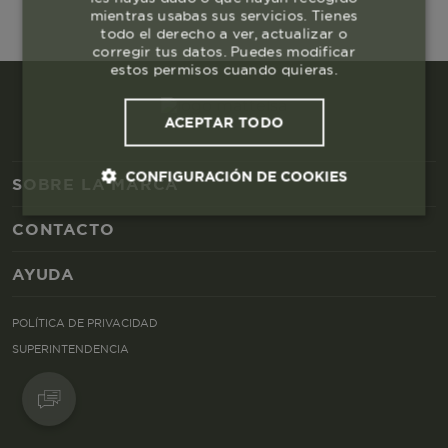
mientras usabas sus servicios. Tienes
todo el derecho a ver, actualizar o
corregir tus datos. Puedes modificar
estos permisos cuando quieras.
ACEPTAR TODO
CONFIGURACIÓN DE COOKIES
SOBRE LA MARCA
CONTACTO
Cookies esenciales y necesarias
AYUDA
Cookies de rendimiento
POLÍTICA DE PRIVACIDAD
Cookies de segmentación (las de
SUPERINTENDENCIA
publicidad)
Cookies funcionales