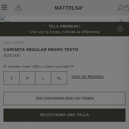
1/5
TELA PREMIUM |
Una vez la tocas, notarás la diferencia
Item
:
94149
r sale submenu
CAMISETA REGULAR NEGRO TEXTO
$
125
.
000
El modelo mide 1.86m y tiene una talla M
GUÍA DE MEDIDAS
S
M
L
XL
VER DISPONIBILIDAD EN TIENDA
SELECCIONA UNA TALLA