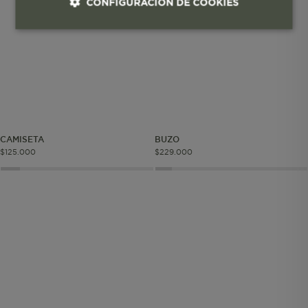
CONFIGURACIÓN DE COOKIES
Cookies esenciales y necesarias
Cookies de rendimiento
Cookies de segmentación (las de
publicidad)
CAMISETA
BUZO
$
125
.
000
$
229
.
000
Cookies funcionales
Cookies esenciales y necesarias
Cookies de rendimiento
Cookies de segmentación (las de