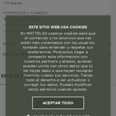
Fit Regular
COMPOSICIÓN Y CUIDADOS
Tela principal/Main fabric
100%cotton/algodon
ESTE SITIO WEB USA COOKIES
98%cotton/algodon2%elastane/elastano
En MATTELSA usamos cookies para que
el contenido y los anuncios que ves
estén más conectados con los usuarios,
ENVÍOS
también para entender y respetar sus
preferencias. Podríamos llegar a
DEVOLUCIONES Y GARANTÍAS
compartir esta información con
nuestros partners y aliados, quienes
pueden unirla con otros datos que tú
les hayas dado o que hayan recogido
mientras usabas sus servicios. Tienes
ESTO TE PUEDE GUSTAR
todo el derecho a ver, actualizar o
corregir tus datos. Puedes modificar
estos permisos cuando quieras.
ACEPTAR TODO