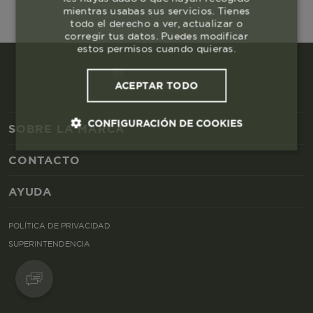
mientras usabas sus servicios. Tienes
todo el derecho a ver, actualizar o
corregir tus datos. Puedes modificar
estos permisos cuando quieras.
ACEPTAR TODO
CONFIGURACIÓN DE COOKIES
SOBRE LA MARCA
CONTACTO
Cookies esenciales y necesarias
AYUDA
Cookies de rendimiento
POLÍTICA DE PRIVACIDAD
Cookies de segmentación (las de
SUPERINTENDENCIA
publicidad)
Cookies funcionales