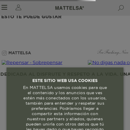
ESTO TE PUEDE GUSTAR
r sale submenu
MATTELSA
Too Fucking Nice
EDICADA AL DISFRUTE Y RESPETO A LA VIDA. UNA 
ESTE SITIO WEB USA COOKIES
En MATTELSA usamos cookies para que
el contenido y los anuncios que ves
estén más conectados con los usuarios,
también para entender y respetar sus
preferencias. Podríamos llegar a
compartir esta información con
nuestros partners y aliados, quienes
pueden unirla con otros datos que tú
les hayas dado o que hayan recogido