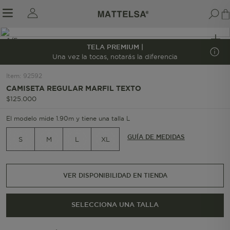
1/5
TELA PREMIUM |
Una vez la tocas, notarás la diferencia
Item
:
92592
r sale submenu
CAMISETA REGULAR MARFIL TEXTO
$
125
.
000
El modelo mide 1.90m y tiene una talla L
GUÍA DE MEDIDAS
S
M
L
XL
VER DISPONIBILIDAD EN TIENDA
SELECCIONA UNA TALLA