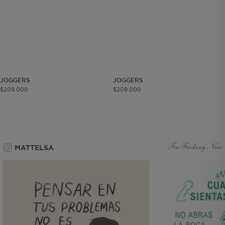
Cookies de segmentación (las de
publicidad)
Cookies funcionales
JOGGERS
JOGGERS
$
209
.
000
$
209
.
000
Cookies esenciales y necesarias
Cookies de rendimiento
Cookies de segmentación (las de
publicidad)
MATTELSA
Too Fucking Nice
Cookies funcionales
Estas son las que hacen que el sitio
funcione bien. Permiten cosas básicas
como navegar, entrar a zonas seguras
o recordar lo que elegiste durante la