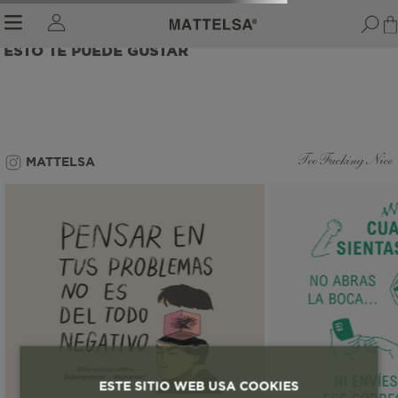
ESTO TE PUEDE GUSTAR
r sale submenu
MATTELSA
Too Fucking Nice
ESTE SITIO WEB USA COOKIES