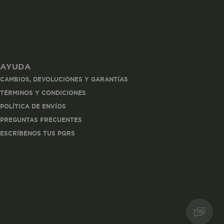
AYUDA
les
CAMBIOS, DEVOLUCIONES Y GARANTÍAS
 navegar, entrar
TÉRMINOS Y CONDICIONES
ndo al
POLÍTICA DE ENVÍOS
esde tu
lx, No guardan
PREGUNTAS FRECUENTES
ESCRÍBENOS TUS PQRS
Descripción
Crea una huella digital
para esa sesión de
usuario en esa cuenta.
Dura 30 minutos. Se
actualiza cada vez que
el código de analítica