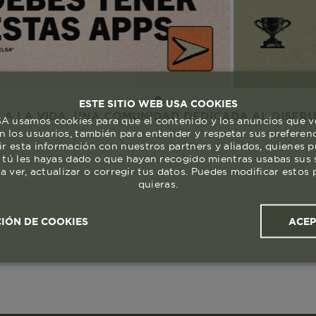
ESTE SITIO WEB USA COOKIES
DA. UNA COMUNIDAD DEDICADA AL DISFRUTE Y RES
 usamos cookies para que el contenido y los anuncios que v
 los usuarios, también para entender y respetar sus preferen
ir esta información con nuestros partners y aliados, quienes 
 tú les hayas dado o que hayan recogido mientras usabas sus s
a ver, actualizar o corregir tus datos. Puedes modificar esto
quieras.
ACE
IÓN DE COOKIES
ales y
Cookies de
Cookies de
Cook
s
rendimiento
segmentación (las de
publicidad)