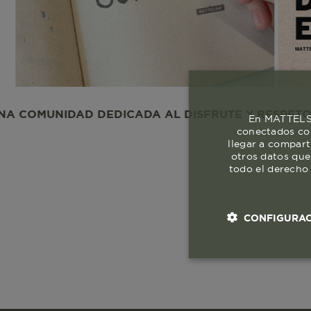
NIDAD DEDICADA AL DISFRUTE Y RESPETO A LA VI
En MATTELSA
conectados con
llegar a compart
otros datos que
todo el derecho 
CONFIGURAC
Cookies esenci
necesaria