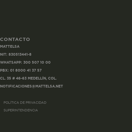
CONTACTO
Co
MATTELSA
Estas son las q
NIT: 830513441-8
a zonas seguras 
WHATSAPP: 300 507 10 00
seleccionar tus 
navegador, pero
PBX: 01 8000 41 37 57
información per
CL. 35 # 46-63 MEDELLÍN, COL.
NOTIFICACIONES@MATTELSA.NET
Nombre
POLÍTICA DE PRIVACIDAD
biggy-session
SUPERINTENDENCIA