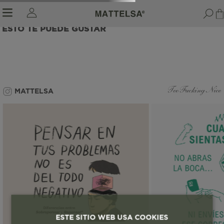
ESTO TE PUEDE GUSTAR
r sale submenu
MATTELSA
Too Fucking Nice
ESTE SITIO WEB USA COOKIES