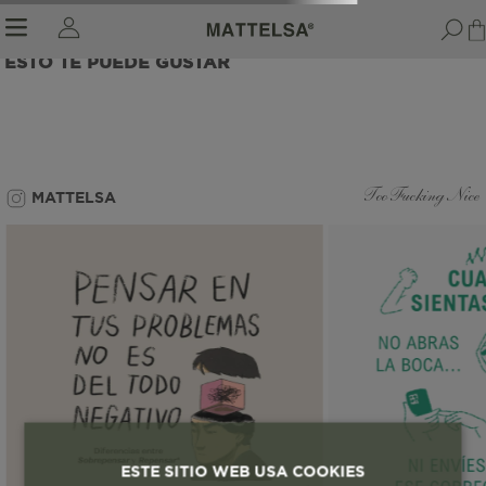
ESTO TE PUEDE GUSTAR
r sale submenu
MATTELSA
Too Fucking Nice
ESTE SITIO WEB USA COOKIES