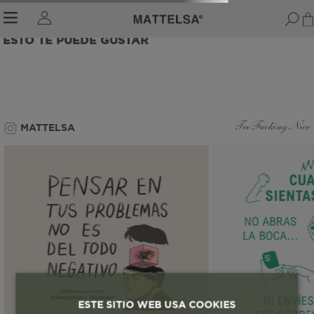
ESTO TE PUEDE GUSTAR
r sale submenu
MATTELSA
Too Fucking Nice
ESTE SITIO WEB USA COOKIES