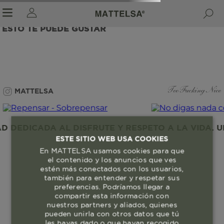
ESTO TE PUEDE GUSTAR
r sale submenu
MATTELSA
Too Fucking Nice
DEDICADA AL DISFRUTE Y RESPETO A LA VIDA. UN
ESTE SITIO WEB USA COOKIES
En MATTELSA usamos cookies para que
el contenido y los anuncios que ves
estén más conectados con los usuarios,
también para entender y respetar sus
preferencias. Podríamos llegar a
compartir esta información con
nuestros partners y aliados, quienes
pueden unirla con otros datos que tú
les hayas dado o que hayan recogido