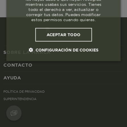
mientras usabas sus servicios. Tienes
todo el derecho a ver, actualizar o
corregir tus datos. Puedes modificar
estos permisos cuando quieras.
ACEPTAR TODO
CONFIGURACIÓN DE COOKIES
SOBRE LA MARCA
CONTACTO
Cookies esenciales y necesarias
AYUDA
Cookies de rendimiento
POLÍTICA DE PRIVACIDAD
Cookies de segmentación (las de
SUPERINTENDENCIA
publicidad)
Cookies funcionales