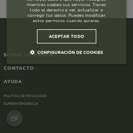
mientras usabas sus servicios. Tienes
todo el derecho a ver, actualizar o
corregir tus datos. Puedes modificar
estos permisos cuando quieras.
ACEPTAR TODO
CONFIGURACIÓN DE COOKIES
SOBRE LA MARCA
CONTACTO
Cookies esenciales y necesarias
AYUDA
Cookies de rendimiento
POLÍTICA DE PRIVACIDAD
Cookies de segmentación (las de
SUPERINTENDENCIA
publicidad)
Cookies funcionales