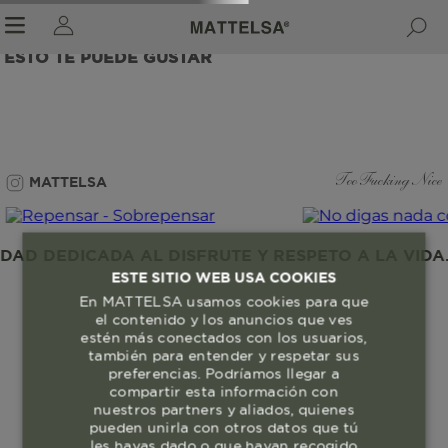
ESTO TE PUEDE GUSTAR
r sale submenu
MATTELSA
Too Fucking Nice
AD DEDICADA AL DISFRUTE Y RESPETO A LA VIDA.
ESTE SITIO WEB USA COOKIES
En MATTELSA usamos cookies para que
el contenido y los anuncios que ves
estén más conectados con los usuarios,
también para entender y respetar sus
preferencias. Podríamos llegar a
compartir esta información con
nuestros partners y aliados, quienes
pueden unirla con otros datos que tú
les hayas dado o que hayan recogido