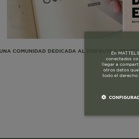
UNIDAD DEDICADA AL DISFRUTE Y RESPETO A LA V
En MATTELSA
conectados con
llegar a compart
otros datos que
todo el derecho 
CONFIGURAC
Cookies esenci
necesaria