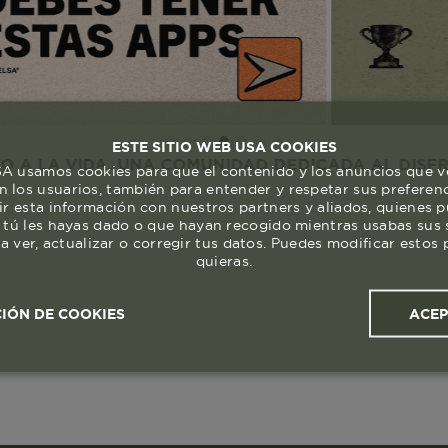
ESTE SITIO WEB USA COOKIES
IDA. UNA COMUNIDAD DEDICADA AL DISFRUTE Y RE
 usamos cookies para que el contenido y los anuncios que v
 los usuarios, también para entender y respetar sus preferen
ir esta información con nuestros partners y aliados, quienes 
 tú les hayas dado o que hayan recogido mientras usabas sus s
a ver, actualizar o corregir tus datos. Puedes modificar esto
quieras.
ACE
IÓN DE COOKIES
ales y
Cookies de
Cookies de
Cook
s
rendimiento
segmentación (las de
publicidad)