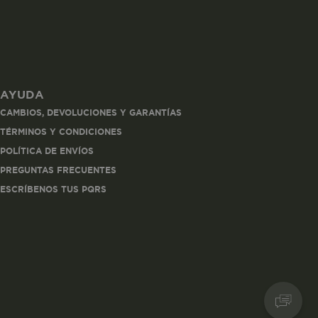
AYUDA
les
CAMBIOS, DEVOLUCIONES Y GARANTÍAS
 navegar, entrar
TÉRMINOS Y CONDICIONES
ndo al
POLÍTICA DE ENVÍOS
esde tu
lx, No guardan
PREGUNTAS FRECUENTES
ESCRÍBENOS TUS PQRS
Descripción
Crea una huella digital
para esa sesión de
usuario en esa cuenta.
Dura 30 minutos. Se
actualiza cada vez que
el código de analítica