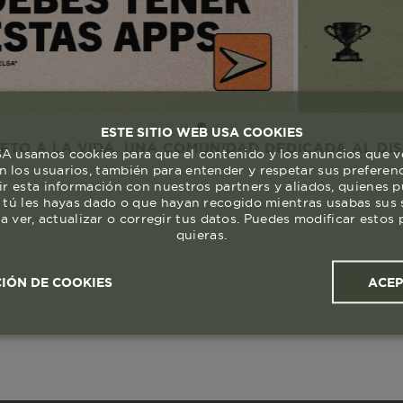
ESTE SITIO WEB USA COOKIES
 VIDA. UNA COMUNIDAD DEDICADA AL DISFRUTE Y 
 usamos cookies para que el contenido y los anuncios que v
 los usuarios, también para entender y respetar sus preferen
ir esta información con nuestros partners y aliados, quienes 
 tú les hayas dado o que hayan recogido mientras usabas sus s
a ver, actualizar o corregir tus datos. Puedes modificar esto
quieras.
ACE
IÓN DE COOKIES
ales y
Cookies de
Cookies de
Cook
s
rendimiento
segmentación (las de
publicidad)