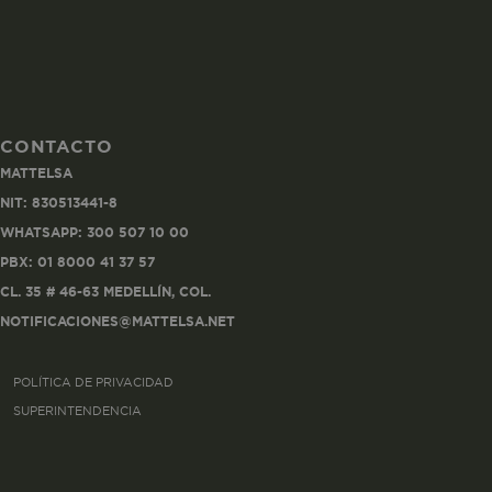
CONTACTO
Co
MATTELSA
Estas son las q
NIT: 830513441-8
a zonas seguras 
WHATSAPP: 300 507 10 00
seleccionar tus 
navegador, pero
PBX: 01 8000 41 37 57
información per
CL. 35 # 46-63 MEDELLÍN, COL.
NOTIFICACIONES@MATTELSA.NET
Nombre
POLÍTICA DE PRIVACIDAD
biggy-session
SUPERINTENDENCIA