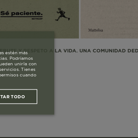
RESPETO A LA VIDA. UNA COMUNIDAD DEDICADA AL
es estén más
cias. Podríamos
pueden unirla con
ervicios. Tienes
s permisos cuando
PTAR TODO
ies funcionales