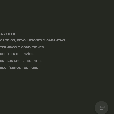
AYUDA
les
CAMBIOS, DEVOLUCIONES Y GARANTÍAS
 navegar, entrar
TÉRMINOS Y CONDICIONES
ndo al
POLÍTICA DE ENVÍOS
esde tu
lx, No guardan
PREGUNTAS FRECUENTES
ESCRÍBENOS TUS PQRS
Descripción
Crea una huella digital
para esa sesión de
usuario en esa cuenta.
Dura 30 minutos. Se
actualiza cada vez que
el código de analítica