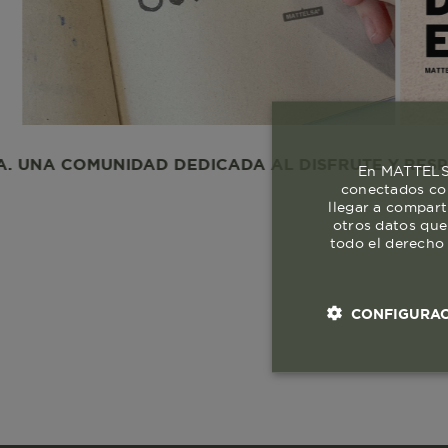
OMUNIDAD DEDICADA AL DISFRUTE Y RESPETO A LA
En MATTELSA
conectados con
llegar a compart
otros datos que
todo el derecho 
CONFIGURAC
Cookies esenci
necesaria