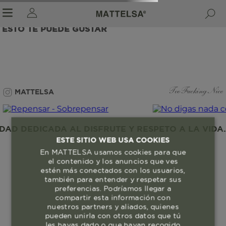
ESTO TE PUEDE GUSTAR
r sale submenu
MATTELSA
Too Fucking Nice
D DEDICADA AL DISFRUTE Y RESPETO A LA VIDA. 
ESTE SITIO WEB USA COOKIES
En MATTELSA usamos cookies para que
el contenido y los anuncios que ves
estén más conectados con los usuarios,
también para entender y respetar sus
preferencias. Podríamos llegar a
compartir esta información con
nuestros partners y aliados, quienes
pueden unirla con otros datos que tú
les hayas dado o que hayan recogido