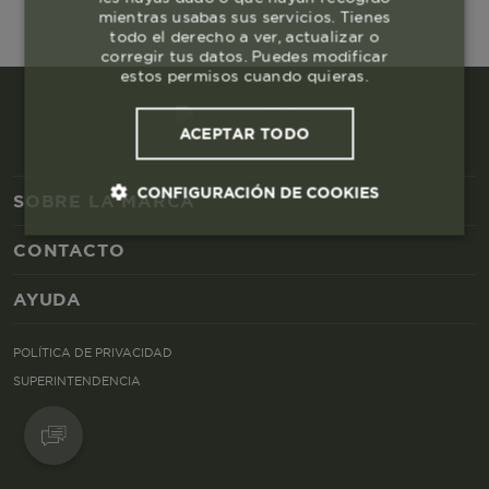
mientras usabas sus servicios. Tienes
todo el derecho a ver, actualizar o
corregir tus datos. Puedes modificar
estos permisos cuando quieras.
ACEPTAR TODO
CONFIGURACIÓN DE COOKIES
SOBRE LA MARCA
CONTACTO
Cookies esenciales y necesarias
AYUDA
Cookies de rendimiento
POLÍTICA DE PRIVACIDAD
Cookies de segmentación (las de
SUPERINTENDENCIA
publicidad)
Cookies funcionales