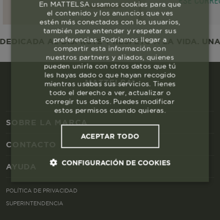
En MATTELSA usamos cookies para que
el contenido y los anuncios que ves
estén más conectados con los usuarios,
también para entender y respetar sus
preferencias. Podríamos llegar a
DICADA AL DISFRUTE Y RESPETO A LA VIDA. UNA 
compartir esta información con
nuestros partners y aliados, quienes
pueden unirla con otros datos que tú
les hayas dado o que hayan recogido
mientras usabas sus servicios. Tienes
todo el derecho a ver, actualizar o
corregir tus datos. Puedes modificar
estos permisos cuando quieras.
SOBRE LA MARCA
ACEPTAR TODO
CONTACTO
CONFIGURACIÓN DE COOKIES
AYUDA
Cookies esenciales y necesarias
POLÍTICA DE PRIVACIDAD
SUPERINTENDENCIA