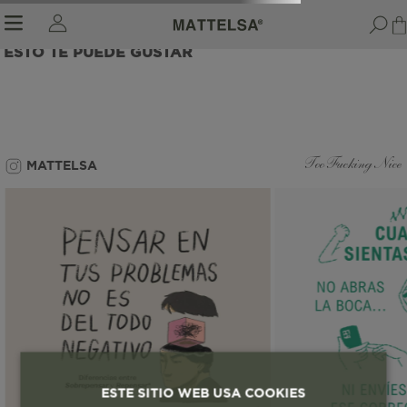
ESTO TE PUEDE GUSTAR
r sale submenu
MATTELSA
Too Fucking Nice
ESTE SITIO WEB USA COOKIES