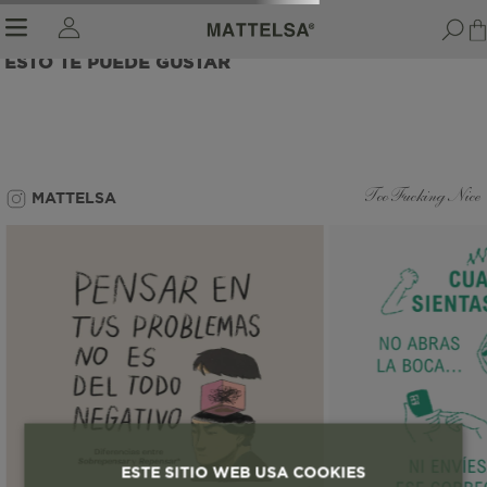
ESTO TE PUEDE GUSTAR
r sale submenu
MATTELSA
Too Fucking Nice
ESTE SITIO WEB USA COOKIES