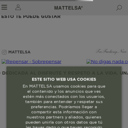
ESTO TE PUEDE GUSTAR
r sale submenu
MATTELSA
Too Fucking Nice
EDICADA AL DISFRUTE Y RESPETO A LA VIDA. UNA
ESTE SITIO WEB USA COOKIES
En MATTELSA usamos cookies para que
el contenido y los anuncios que ves
estén más conectados con los usuarios,
también para entender y respetar sus
preferencias. Podríamos llegar a
compartir esta información con
nuestros partners y aliados, quienes
pueden unirla con otros datos que tú
les hayas dado o que hayan recogido