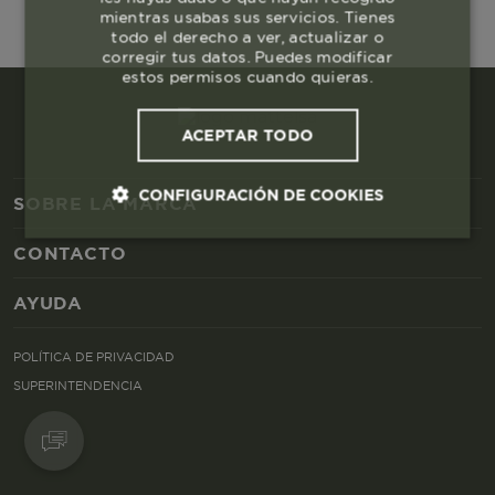
mientras usabas sus servicios. Tienes
todo el derecho a ver, actualizar o
corregir tus datos. Puedes modificar
estos permisos cuando quieras.
ACEPTAR TODO
CONFIGURACIÓN DE COOKIES
SOBRE LA MARCA
CONTACTO
Cookies esenciales y necesarias
AYUDA
Cookies de rendimiento
POLÍTICA DE PRIVACIDAD
Cookies de segmentación (las de
SUPERINTENDENCIA
publicidad)
Cookies funcionales