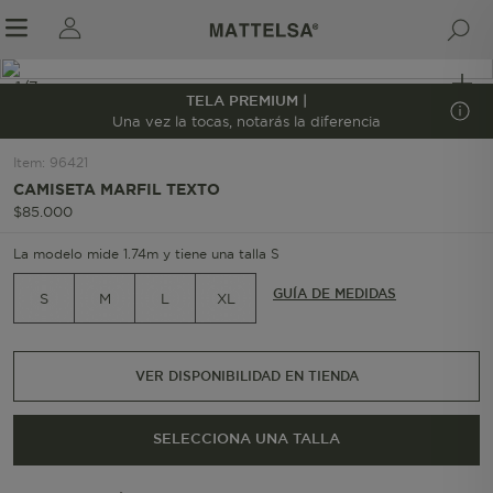
1/7
TELA PREMIUM |
Una vez la tocas, notarás la diferencia
Item
:
96421
r sale submenu
CAMISETA MARFIL TEXTO
$
85
.
000
La modelo mide 1.74m y tiene una talla S
GUÍA DE MEDIDAS
S
M
L
XL
VER DISPONIBILIDAD EN TIENDA
SELECCIONA UNA TALLA