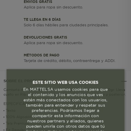
ENVÍOS GRATIS
Aplica para ropa sin descuento.
TE LLEGA EN 6 DÍAS
Solo 6 días hábiles para ciudades principales.
DEVOLUCIONES GRATIS
Aplica para ropa sin descuento.
MÉTODOS DE PAGO
Tarjeta de crédito, débito, contraentrega y ADDI.
SOBRE EL PRODUCTO
ESTE SITIO WEB USA COOKIES
En MATTELSA usamos cookies para que
Camiseta marfil, confeccionada en un jersey premium de 200gr. Lleva
el contenido y los anuncios que ves
cuello en Rib y estampacion en tecnica flock en delantero y posterior.
estén más conectados con los usuarios,
ESPECIFICACIONES
también para entender y respetar sus
preferencias. Podríamos llegar a
Texto
compartir esta información con
100% Algodón
nuestros partners y aliados, quienes
Tela Premium
pueden unirla con otros datos que tú
Fit Regular