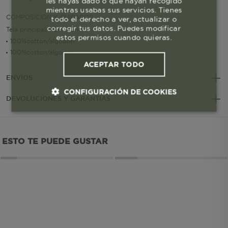
les hayas dado o que hayan recogido
mientras usabas sus servicios. Tienes
COMPOSICIÓN Y CUIDADOS
todo el derecho a ver, actualizar o
corregir tus datos. Puedes modificar
Tela principal/Main fabric
estos permisos cuando quieras.
100%cotton/algodon
100%cotton/algodon
ACEPTAR TODO
ENVÍOS
CONFIGURACIÓN DE COOKIES
DEVOLUCIONES Y GARANTÍAS
Cookies esenciales y necesarias
ESTO TE PUEDE GUSTAR
Cookies de rendimiento
Cookies de segmentación (las de
publicidad)
Cookies funcionales