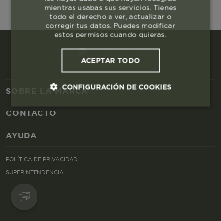
mientras usabas sus servicios. Tienes
todo el derecho a ver, actualizar o
corregir tus datos. Puedes modificar
estos permisos cuando quieras.
ACEPTAR TODO
CONFIGURACIÓN DE COOKIES
SOBRE LA MARCA
CONTACTO
Cookies esenciales y necesarias
AYUDA
Cookies de rendimiento
POLÍTICA DE PRIVACIDAD
Cookies de segmentación (las de
SUPERINTENDENCIA
publicidad)
Cookies funcionales