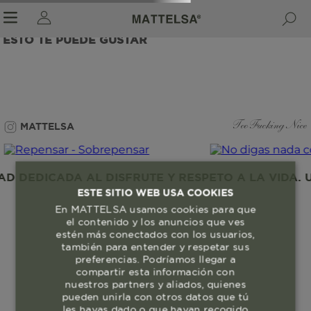
ESTO TE PUEDE GUSTAR
r sale submenu
MATTELSA
Too Fucking Nice
 DEDICADA AL DISFRUTE Y RESPETO A LA VIDA. U
ESTE SITIO WEB USA COOKIES
En MATTELSA usamos cookies para que
el contenido y los anuncios que ves
estén más conectados con los usuarios,
también para entender y respetar sus
preferencias. Podríamos llegar a
compartir esta información con
nuestros partners y aliados, quienes
pueden unirla con otros datos que tú
les hayas dado o que hayan recogido