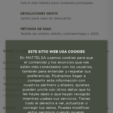
Solo 6 días hábiles para ciudades principales.
DEVOLUCIONES GRATIS
Aplica para ropa sin descuento.
MÉTODOS DE PAGO
Tarjeta de crédito, débito, contraentrega y ADDI.
SOBRE EL PRODUCTO
ESTE SITIO WEB USA COOKIES
En MATTELSA usamos cookies para que
el contenido y los anuncios que ves
ESPECIFICACIONES
estén más conectados con los usuarios,
Ilustración
también para entender y respetar sus
preferencias. Podríamos llegar a
COMPOSICIÓN Y CUIDADOS
compartir esta información con
Tela principal/Main fabric
nuestros partners y aliados, quienes
pueden unirla con otros datos que tú
100%cotton/algodon
les hayas dado o que hayan recogido
100%cotton/algodon
mientras usabas sus servicios. Tienes
todo el derecho a ver, actualizar o
corregir tus datos. Puedes modificar
ENVÍOS
estos permisos cuando quieras.