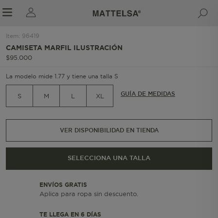
Item
:
96419
1/6
CAMISETA MARFIL ILUSTRACIÓN
$
95
.
000
r sale submenu
La modelo mide 1.77 y tiene una talla S
GUÍA DE MEDIDAS
S
M
L
XL
VER DISPONIBILIDAD EN TIENDA
SELECCIONA UNA TALLA
ENVÍOS GRATIS
Aplica para ropa sin descuento.
TE LLEGA EN 6 DÍAS