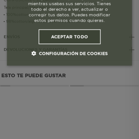
mientras usabas sus servicios. Tienes
Tela principal/Main fabric
todo el derecho a ver, actualizar o
corregir tus datos. Puedes modificar
100%cotton/algodon
estos permisos cuando quieras.
98%cotton/algodon2% spandex/spandex
ACEPTAR TODO
ENVÍOS
DEVOLUCIONES Y GARANTÍAS
CONFIGURACIÓN DE COOKIES
Cookies esenciales y necesarias
ESTO TE PUEDE GUSTAR
Cookies de rendimiento
Cookies de segmentación (las de
publicidad)
Cookies funcionales