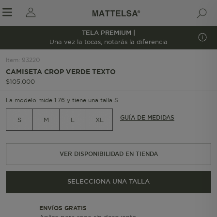
TELA PREMIUM |
1/5
Una vez la tocas, notarás la diferencia
Item
:
93220
CAMISETA CROP VERDE TEXTO
r sale submenu
$
105
.
000
La modelo mide 1.76 y tiene una talla S
GUÍA DE MEDIDAS
S
M
L
XL
VER DISPONIBILIDAD EN TIENDA
SELECCIONA UNA TALLA
ENVÍOS GRATIS