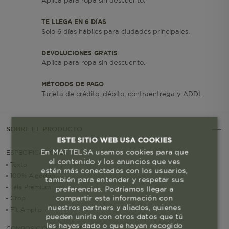
Aplica para ropa sin descuento.
TE LLEGA EN 6 DÍAS
Solo 6 días hábiles para ciudades principales.
DEVOLUCIONES GRATIS
Aplica para ropa sin descuento.
MÉTODOS DE PAGO
Tarjeta de crédito, débito, contraentrega y ADDI.
SOBRE EL PRODUCTO
ESTE SITIO WEB USA COOKIES
En MATTELSA usamos cookies para que
ESPECIFICACIONES
el contenido y los anuncios que ves
Texto
estén más conectados con los usuarios,
100% Algodón
también para entender y respetar sus
Tela Premium
preferencias. Podríamos llegar a
compartir esta información con
Crop
nuestros partners y aliados, quienes
Fit Amplio
pueden unirla con otros datos que tú
les hayas dado o que hayan recogido
COMPOSICIÓN Y CUIDADOS