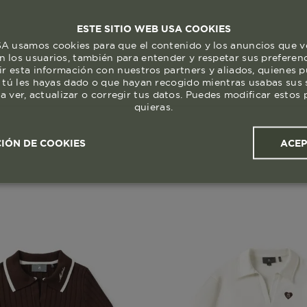
ESTE SITIO WEB USA COOKIES
 usamos cookies para que el contenido y los anuncios que v
 los usuarios, también para entender y respetar sus preferen
ir esta información con nuestros partners y aliados, quienes 
 tú les hayas dado o que hayan recogido mientras usabas sus s
a ver, actualizar o corregir tus datos. Puedes modificar esto
quieras.
ACE
IÓN DE COOKIES
ales y
Cookies de
Cookies de
Cook
s
rendimiento
segmentación (las de
publicidad)
Cookies esenciales y necesarias
Cookies de rendimiento