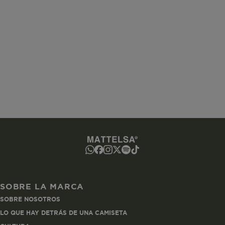
www.mattelsa.net
Sesión
www.mattelsa.net
2 horas
ated-customer-email
www.mattelsa.net
Sesión
SOBRE LA MARCA
SOBRE NOSOTROS
utCookie
www.mattelsa.net
1 hora
LO QUE HAY DETRÁS DE UNA CAMISETA