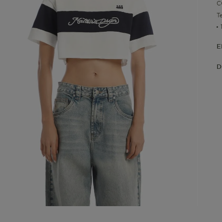
C
T
E
D