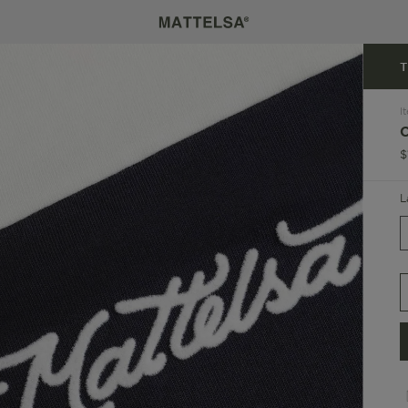
T
I
$
L