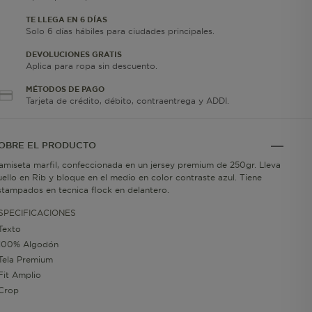
TE LLEGA EN 6 DÍAS
Solo 6 días hábiles para ciudades principales.
DEVOLUCIONES GRATIS
Aplica para ropa sin descuento.
MÉTODOS DE PAGO
Tarjeta de crédito, débito, contraentrega y ADDI.
OBRE EL PRODUCTO
amiseta marfil, confeccionada en un jersey premium de 250gr. Lleva
uello en Rib y bloque en el medio en color contraste azul. Tiene
stampados en tecnica flock en delantero.
SPECIFICACIONES
Texto
100% Algodón
Tela Premium
Fit Amplio
Crop