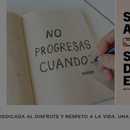
CheckoutData
IPI
IPS
ISI
Y RESPETO A LA VIDA. UNA COMUNIDAD DEDICADA 