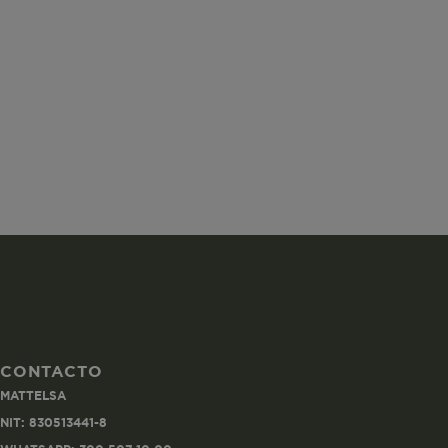
ISS
SGTS
vtex-imperson
CONTACTO
MATTELSA
VtexIdclientA
NIT: 830513441-8