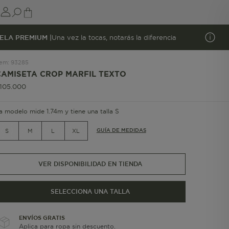
ELA PREMIUM |
Una vez la tocas, notarás la diferencia
tem
:
93285
CAMISETA CROP MARFIL TEXTO
105
.
000
a modelo mide 1.74m y tiene una talla S
GUÍA DE MEDIDAS
S
M
L
XL
VER DISPONIBILIDAD EN TIENDA
SELECCIONA UNA TALLA
ENVÍOS GRATIS
Aplica para ropa sin descuento.