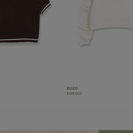
okies de segmentación (las de publicidad)
Cookies funciona
ue hacen que el sitio funcione bien. Permiten cosas básicas como
o recordar lo que elegiste durante la sesión. Solo se activan cua
preferencias de privacidad o iniciar sesión. Puedes bloquearlas d
 algunas partes del sitio web pueden dejar de funcionar. Tranqui
sonal que te identifique.
Proveedor
/
Vencimiento
Dominio
-{{accountName}}
www.mattelsa.net
30 minutos
BUZO
$
139
.
000
.com
VTEX
2 meses 4
www.mattelsa.net
semanas