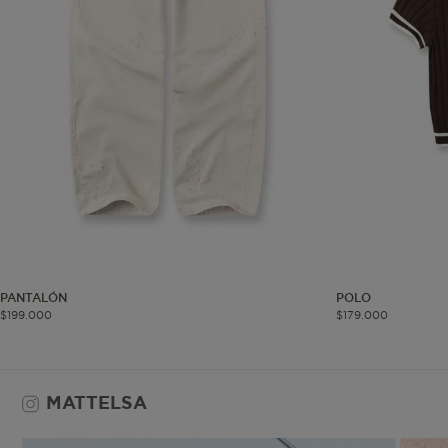
Co
Estas son las q
a zonas seguras 
seleccionar tus 
navegador, pero
información per
Nombre
biggy-session
PANTALÓN
POLO
$
199
.
000
$
179
.
000
MATTELSA
checkout.vtex