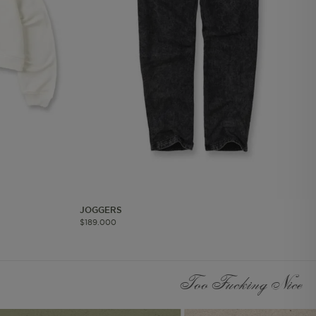
les
 navegar, entrar
ndo al
esde tu
lx, No guardan
Descripción
Crea una huella digital
para esa sesión de
usuario en esa cuenta.
Dura 30 minutos. Se
JOGGERS
actualiza cada vez que
$
189
.
000
el código de analítica
del lado del cliente se
ejecuta en el navegador.
Too Fucking Nice
Esta cookie contiene el
Id del orderForm, lo que
permite persistir y