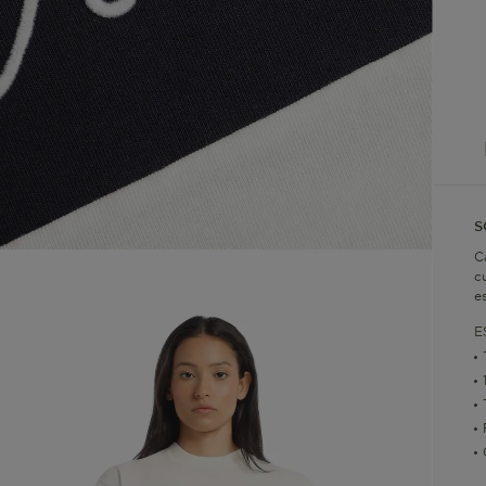
S
C
c
e
E