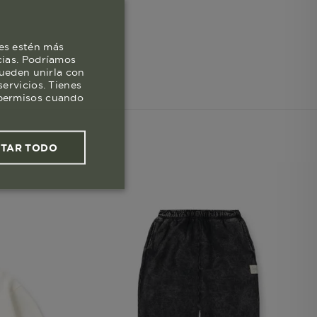
es estén más
cias. Podríamos
pueden unirla con
ervicios. Tienes
s permisos cuando
PTAR TODO
ies funcionales