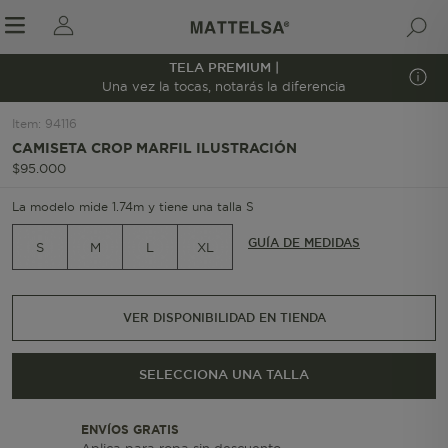
TELA PREMIUM |
1/8
Una vez la tocas, notarás la diferencia
Item
:
94116
CAMISETA CROP MARFIL ILUSTRACIÓN
r sale submenu
$
95
.
000
La modelo mide 1.74m y tiene una talla S
GUÍA DE MEDIDAS
S
M
L
XL
VER DISPONIBILIDAD EN TIENDA
SELECCIONA UNA TALLA
ENVÍOS GRATIS