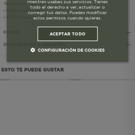
mientras usabas sus servicios. Tienes
Tela principal/Main fabric
todo el derecho a ver, actualizar o
100%cotton/algodon
corregir tus datos. Puedes modificar
100%cotton/algodon
estos permisos cuando quieras.
ENVÍOS
ACEPTAR TODO
DEVOLUCIONES Y GARANTÍAS
CONFIGURACIÓN DE COOKIES
Cookies esenciales y necesarias
ESTO TE PUEDE GUSTAR
Cookies de rendimiento
Cookies de segmentación (las de
publicidad)
Cookies funcionales