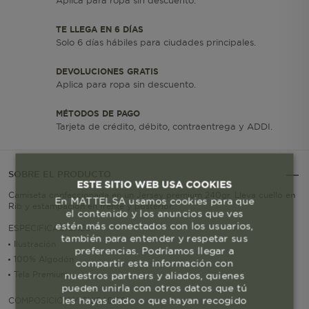
Aplica para ropa sin descuento.
TE LLEGA EN 6 DÍAS
Solo 6 días hábiles para ciudades principales.
DEVOLUCIONES GRATIS
Aplica para ropa sin descuento.
MÉTODOS DE PAGO
Tarjeta de crédito, débito, contraentrega y ADDI.
SOBRE EL PRODUCTO
ESTE SITIO WEB USA COOKIES
Camiseta confeccionada en un Jersey premium 240gr. Lleva cuello en
En MATTELSA usamos cookies para que
Rib y estampación en frente y posterior.
el contenido y los anuncios que ves
estén más conectados con los usuarios,
ESPECIFICACIONES
también para entender y respetar sus
Ilustración
preferencias. Podríamos llegar a
100% Algodón
compartir esta información con
Tela Premium
nuestros partners y aliados, quienes
pueden unirla con otros datos que tú
les hayas dado o que hayan recogido
COMPOSICIÓN Y CUIDADOS