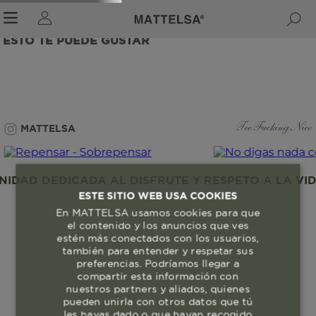
ESTO TE PUEDE GUSTAR
r sale submenu
MATTELSA
Too Fucking Nice
DAD DEDICADA AL DISFRUTE Y RESPETO A LA VIDA
ESTE SITIO WEB USA COOKIES
En MATTELSA usamos cookies para que
el contenido y los anuncios que ves
estén más conectados con los usuarios,
también para entender y respetar sus
preferencias. Podríamos llegar a
compartir esta información con
nuestros partners y aliados, quienes
pueden unirla con otros datos que tú
les hayas dado o que hayan recogido