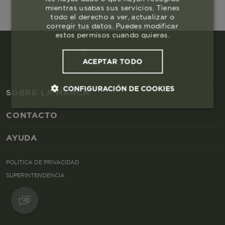
mientras usabas sus servicios. Tienes
todo el derecho a ver, actualizar o
corregir tus datos. Puedes modificar
estos permisos cuando quieras.
ACEPTAR TODO
CONFIGURACIÓN DE COOKIES
SOBRE LA MARCA
CONTACTO
Cookies esenciales y necesarias
AYUDA
Cookies de rendimiento
POLÍTICA DE PRIVACIDAD
Cookies de segmentación (las de
SUPERINTENDENCIA
publicidad)
Cookies funcionales