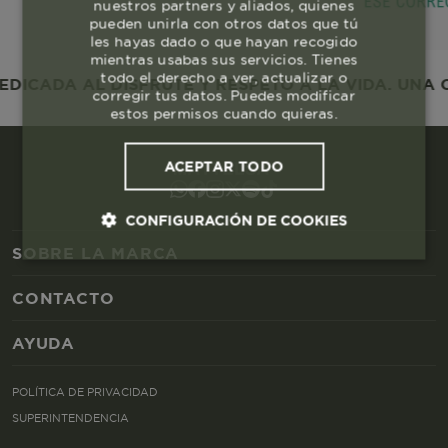
nuestros partners y aliados, quienes
pueden unirla con otros datos que tú
les hayas dado o que hayan recogido
mientras usabas sus servicios. Tienes
todo el derecho a ver, actualizar o
ICADA AL DISFRUTE Y RESPETO A LA VIDA. UNA C
corregir tus datos. Puedes modificar
estos permisos cuando quieras.
ACEPTAR TODO
CONFIGURACIÓN DE COOKIES
SOBRE LA MARCA
Cookies esenciales y necesarias
CONTACTO
Cookies de rendimiento
AYUDA
Cookies de segmentación (las de
POLÍTICA DE PRIVACIDAD
publicidad)
SUPERINTENDENCIA