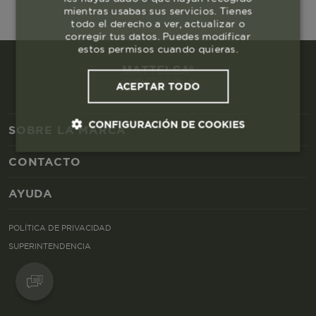
mientras usabas sus servicios. Tienes
todo el derecho a ver, actualizar o
corregir tus datos. Puedes modificar
estos permisos cuando quieras.
ACEPTAR TODO
CONFIGURACIÓN DE COOKIES
SOBRE LA MARCA
CONTACTO
Cookies esenciales y necesarias
AYUDA
Cookies de rendimiento
POLÍTICA DE PRIVACIDAD
Cookies de segmentación (las de
SUPERINTENDENCIA
publicidad)
Cookies funcionales