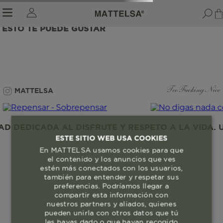
ESTO TE PUEDE GUSTAR
r sale submenu
MATTELSA
Too Fucking Nice
 DEDICADA AL DISFRUTE Y RESPETO A LA VIDA. U
ESTE SITIO WEB USA COOKIES
En MATTELSA usamos cookies para que
el contenido y los anuncios que ves
estén más conectados con los usuarios,
también para entender y respetar sus
preferencias. Podríamos llegar a
compartir esta información con
nuestros partners y aliados, quienes
pueden unirla con otros datos que tú
les hayas dado o que hayan recogido