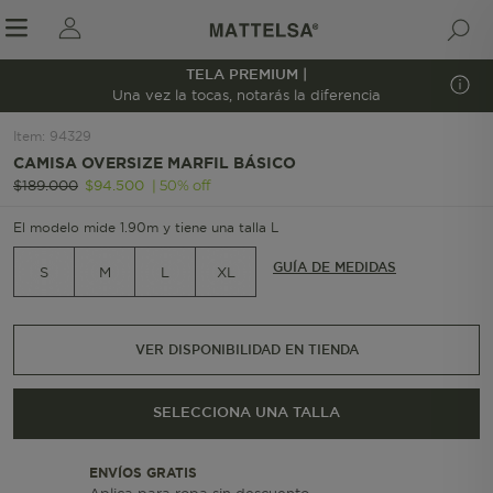
TELA PREMIUM |
1/5
Una vez la tocas, notarás la diferencia
Item
:
94329
CAMISA OVERSIZE MARFIL BÁSICO
r sale submenu
|
50
%
off
$
189
.
000
$
94
.
500
El modelo mide 1.90m y tiene una talla L
GUÍA DE MEDIDAS
S
M
L
XL
VER DISPONIBILIDAD EN TIENDA
SELECCIONA UNA TALLA
ENVÍOS GRATIS