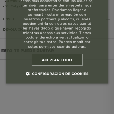
estén más conectados con los usuarios,
Tela principal/Main fabric
también para entender y respetar sus
100%algodon/cotton
preferencias. Podríamos llegar a
compartir esta información con
nuestros partners y aliados, quienes
ENVÍOS
pueden unirla con otros datos que tú
les hayas dado o que hayan recogido
DEVOLUCIONES Y GARANTÍAS
mientras usabas sus servicios. Tienes
todo el derecho a ver, actualizar o
corregir tus datos. Puedes modificar
estos permisos cuando quieras.
ESTO TE PUEDE GUSTAR
ACEPTAR TODO
CONFIGURACIÓN DE COOKIES
Cookies esenciales y necesarias
Cookies de rendimiento