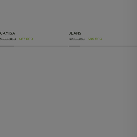
Cookies de segmentación (las de
publicidad)
Cookies funcionales
CAMISA
JEANS
$
67
.
600
$
99
.
500
$
169
.
000
$
199
.
000
Cookies esenciales y necesarias
Cookies de rendimiento
Cookies de segmentación (las de
publicidad)
Cookies funcionales
Estas son las que hacen que el sitio
funcione bien. Permiten cosas básicas
como navegar, entrar a zonas seguras
o recordar lo que elegiste durante la