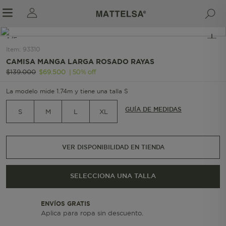
1/5
Item
:
93310
CAMISA MANGA LARGA ROSADO RAYAS
|
50
%
off
$
139
.
000
$
69
.
500
r sale submenu
La modelo mide 1.74m y tiene una talla S
GUÍA DE MEDIDAS
S
M
L
XL
VER DISPONIBILIDAD EN TIENDA
SELECCIONA UNA TALLA
ENVÍOS GRATIS
Aplica para ropa sin descuento.