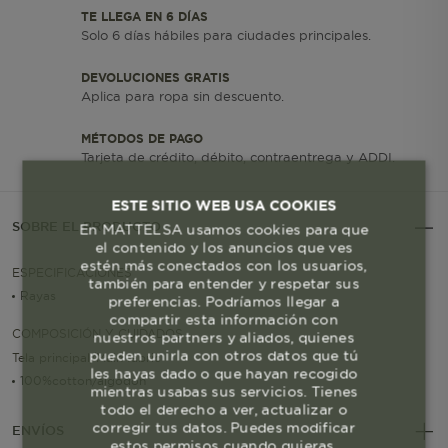
TE LLEGA EN 6 DÍAS
Solo 6 días hábiles para ciudades principales.
DEVOLUCIONES GRATIS
Aplica para ropa sin descuento.
MÉTODOS DE PAGO
Tarjeta de crédito, débito, contraentrega y ADDI.
ESTE SITIO WEB USA COOKIES
SOBRE EL PRODUCTO
En MATTELSA usamos cookies para que
el contenido y los anuncios que ves
estén más conectados con los usuarios,
ESPECIFICACIONES
también para entender y respetar sus
Rayas
preferencias. Podríamos llegar a
compartir esta información con
COMPOSICIÓN Y CUIDADOS
nuestros partners y aliados, quienes
pueden unirla con otros datos que tú
Tela principal/Main fabric
les hayas dado o que hayan recogido
100%cotton/algodon
mientras usabas sus servicios. Tienes
todo el derecho a ver, actualizar o
corregir tus datos. Puedes modificar
ENVÍOS
estos permisos cuando quieras.