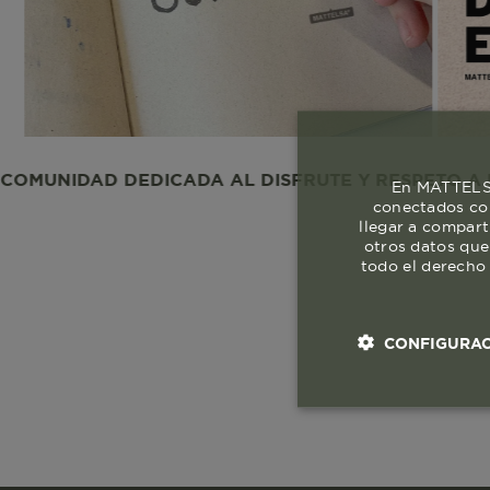
AD DEDICADA AL DISFRUTE Y RESPETO A LA VIDA.
En MATTELSA
conectados con
llegar a compart
otros datos que
todo el derecho 
CONFIGURAC
Cookies esenci
necesaria