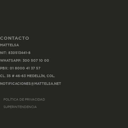
CONTACTO
Co
MATTELSA
Estas son las q
NIT: 830513441-8
a zonas seguras 
WHATSAPP: 300 507 10 00
seleccionar tus 
navegador, pero
PBX: 01 8000 41 37 57
información per
CL. 35 # 46-63 MEDELLÍN, COL.
NOTIFICACIONES@MATTELSA.NET
Nombre
POLÍTICA DE PRIVACIDAD
biggy-session
SUPERINTENDENCIA