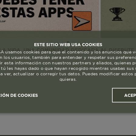
ESTE SITIO WEB USA COOKIES
 UNA COMUNIDAD DEDICADA AL DISFRUTE Y RESPET
 usamos cookies para que el contenido y los anuncios que v
 los usuarios, también para entender y respetar sus preferen
ir esta información con nuestros partners y aliados, quienes 
 tú les hayas dado o que hayan recogido mientras usabas sus s
a ver, actualizar o corregir tus datos. Puedes modificar esto
quieras.
ACE
IÓN DE COOKIES
ales y
Cookies de
Cookies de
Cook
s
rendimiento
segmentación (las de
publicidad)