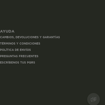
AYUDA
les
CAMBIOS, DEVOLUCIONES Y GARANTÍAS
 navegar, entrar
TÉRMINOS Y CONDICIONES
ndo al
POLÍTICA DE ENVÍOS
esde tu
lx, No guardan
PREGUNTAS FRECUENTES
ESCRÍBENOS TUS PQRS
Descripción
Crea una huella digital
para esa sesión de
usuario en esa cuenta.
Dura 30 minutos. Se
actualiza cada vez que
el código de analítica