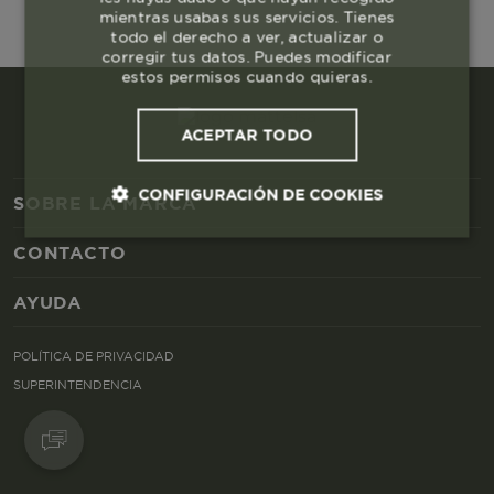
mientras usabas sus servicios. Tienes
todo el derecho a ver, actualizar o
corregir tus datos. Puedes modificar
estos permisos cuando quieras.
ACEPTAR TODO
CONFIGURACIÓN DE COOKIES
SOBRE LA MARCA
CONTACTO
Cookies esenciales y necesarias
AYUDA
Cookies de rendimiento
POLÍTICA DE PRIVACIDAD
Cookies de segmentación (las de
SUPERINTENDENCIA
publicidad)
Cookies funcionales