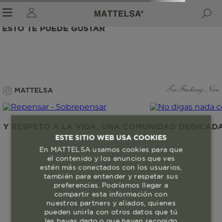
ESTO TE PUEDE GUSTAR
r sale submenu
MATTELSA
Too Fucking Nice
 RESPETO A LA VIDA. UNA COMUNIDAD DEDICADA A
ESTE SITIO WEB USA COOKIES
En MATTELSA usamos cookies para que
el contenido y los anuncios que ves
estén más conectados con los usuarios,
también para entender y respetar sus
preferencias. Podríamos llegar a
compartir esta información con
nuestros partners y aliados, quienes
pueden unirla con otros datos que tú
les hayas dado o que hayan recogido