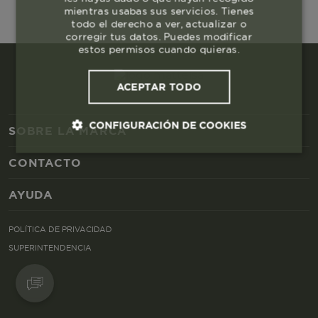
mientras usabas sus servicios. Tienes
todo el derecho a ver, actualizar o
corregir tus datos. Puedes modificar
estos permisos cuando quieras.
ACEPTAR TODO
CONFIGURACIÓN DE COOKIES
SOBRE LA MARCA
CONTACTO
Cookies esenciales y necesarias
AYUDA
Cookies de rendimiento
POLÍTICA DE PRIVACIDAD
Cookies de segmentación (las de
SUPERINTENDENCIA
publicidad)
Cookies funcionales