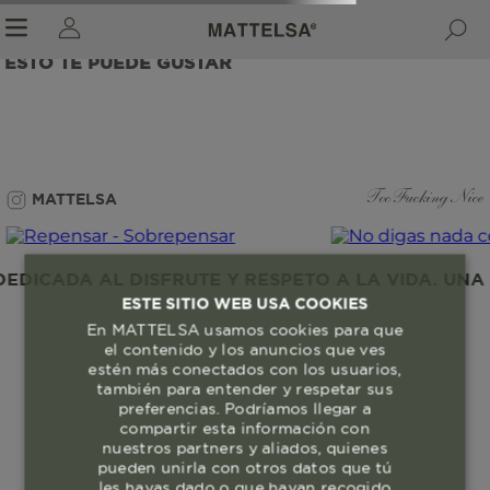
ESTO TE PUEDE GUSTAR
r sale submenu
MATTELSA
Too Fucking Nice
DICADA AL DISFRUTE Y RESPETO A LA VIDA. UNA 
ESTE SITIO WEB USA COOKIES
En MATTELSA usamos cookies para que
el contenido y los anuncios que ves
estén más conectados con los usuarios,
también para entender y respetar sus
preferencias. Podríamos llegar a
compartir esta información con
nuestros partners y aliados, quienes
pueden unirla con otros datos que tú
les hayas dado o que hayan recogido