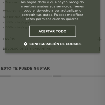
les hayas dado o que hayan recogido
Oversize
mientras usabas sus servicios. Tienes
todo el derecho a ver, actualizar o
COMPOSICIÓN Y CUIDADOS
corregir tus datos. Puedes modificar
Tela principal/Main fabric
estos permisos cuando quieras.
100%cotton/algodon
100%cotton/algodon
ACEPTAR TODO
ENVÍOS
CONFIGURACIÓN DE COOKIES
DEVOLUCIONES Y GARANTÍAS
Cookies esenciales y necesarias
ESTO TE PUEDE GUSTAR
Cookies de rendimiento
Cookies de segmentación (las de
publicidad)
Cookies funcionales