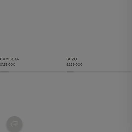
Cookies esenciales y necesarias
Cookies de rendimiento
Cookies de segmentación (las de
CAMISETA
BUZO
publicidad)
$
125
.
000
$
229
.
000
Cookies funcionales
Estas son las que hacen que el sitio
funcione bien. Permiten cosas básicas
como navegar, entrar a zonas seguras
o recordar lo que elegiste durante la
sesión. Solo se activan cuando al
seleccionar tus preferencias de
privacidad o iniciar sesión. Puedes
bloquearlas desde tu navegador, pero