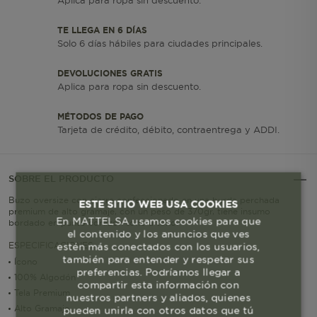
Aplica para ropa sin descuento.
TE LLEGA EN 6 DÍAS
Solo 6 días hábiles para ciudades principales.
DEVOLUCIONES GRATIS
Aplica para ropa sin descuento.
MÉTODOS DE PAGO
Tarjeta de crédito, débito, contraentrega y ADDI.
SOBRE EL PRODUCTO
Buzo oversize con cierre confeccionado en una burda perchada
ESTE SITIO WEB USA COOKIES
premium de alto gramaje, con un peso de 370gr, tiene insumo
En MATTELSA usamos cookies para que
bordado en punto corazón tono a tono.
el contenido y los anuncios que ves
ESPECIFICACIONES
estén más conectados con los usuarios,
también para entender y respetar sus
Ícono
preferencias. Podríamos llegar a
100% Algodón
compartir esta información con
Tela Premium
nuestros partners y aliados, quienes
Alto Gramaje
pueden unirla con otros datos que tú