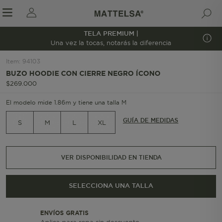
TELA PREMIUM |
1/6
Una vez la tocas, notarás la diferencia
Item
:
94103
BUZO HOODIE CON CIERRE NEGRO ÍCONO
r sale submenu
$
269
.
000
El modelo mide 1.86m y tiene una talla M
GUÍA DE MEDIDAS
S
M
L
XL
VER DISPONIBILIDAD EN TIENDA
SELECCIONA UNA TALLA
ENVÍOS GRATIS