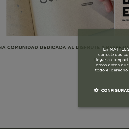
NIDAD DEDICADA AL DISFRUTE Y RESPETO A LA VI
En MATTELSA
conectados con
llegar a compart
otros datos que
todo el derecho 
CONFIGURAC
Cookies esenci
necesaria