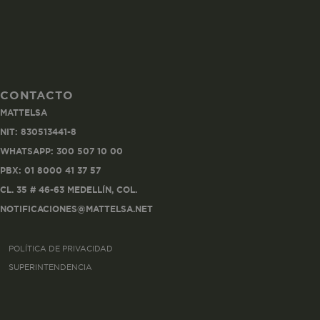
CONTACTO
Co
MATTELSA
Estas son las q
NIT: 830513441-8
a zonas seguras 
WHATSAPP: 300 507 10 00
seleccionar tus 
navegador, pero
PBX: 01 8000 41 37 57
información per
CL. 35 # 46-63 MEDELLÍN, COL.
NOTIFICACIONES@MATTELSA.NET
Nombre
POLÍTICA DE PRIVACIDAD
biggy-session
SUPERINTENDENCIA