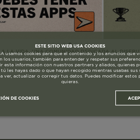
ESTE SITIO WEB USA COOKIES
DA. UNA COMUNIDAD DEDICADA AL DISFRUTE Y RESP
 usamos cookies para que el contenido y los anuncios que v
 los usuarios, también para entender y respetar sus preferen
ir esta información con nuestros partners y aliados, quienes 
 tú les hayas dado o que hayan recogido mientras usabas sus s
a ver, actualizar o corregir tus datos. Puedes modificar esto
quieras.
ACE
IÓN DE COOKIES
ales y
Cookies de
Cookies de
Cook
s
rendimiento
segmentación (las de
publicidad)