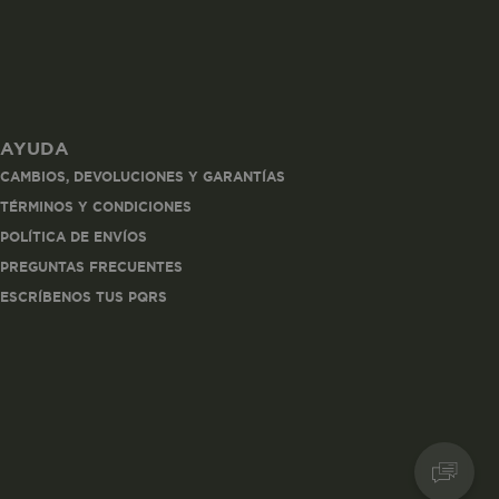
AYUDA
les
CAMBIOS, DEVOLUCIONES Y GARANTÍAS
 navegar, entrar
TÉRMINOS Y CONDICIONES
ndo al
POLÍTICA DE ENVÍOS
esde tu
lx, No guardan
PREGUNTAS FRECUENTES
ESCRÍBENOS TUS PQRS
Descripción
Crea una huella digital
para esa sesión de
usuario en esa cuenta.
Dura 30 minutos. Se
actualiza cada vez que
el código de analítica