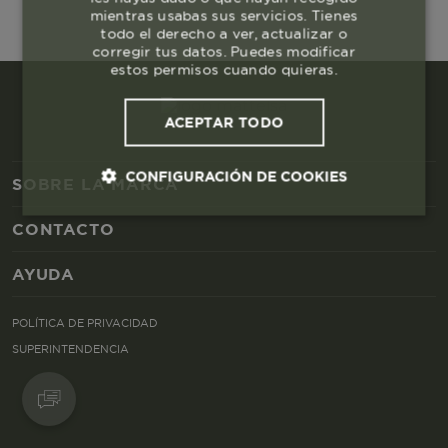
mientras usabas sus servicios. Tienes
todo el derecho a ver, actualizar o
corregir tus datos. Puedes modificar
estos permisos cuando quieras.
ACEPTAR TODO
CONFIGURACIÓN DE COOKIES
SOBRE LA MARCA
CONTACTO
Cookies esenciales y necesarias
AYUDA
Cookies de rendimiento
POLÍTICA DE PRIVACIDAD
Cookies de segmentación (las de
SUPERINTENDENCIA
publicidad)
Cookies funcionales