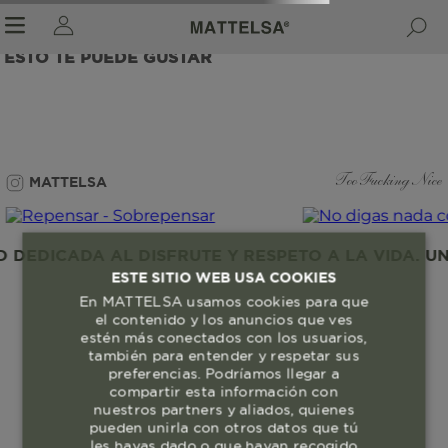
ESTO TE PUEDE GUSTAR
r sale submenu
MATTELSA
Too Fucking Nice
DEDICADA AL DISFRUTE Y RESPETO A LA VIDA. UN
ESTE SITIO WEB USA COOKIES
En MATTELSA usamos cookies para que
el contenido y los anuncios que ves
estén más conectados con los usuarios,
también para entender y respetar sus
preferencias. Podríamos llegar a
compartir esta información con
nuestros partners y aliados, quienes
pueden unirla con otros datos que tú
les hayas dado o que hayan recogido